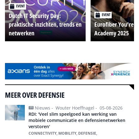
EVENT
Dutch IT Security Day:
EVENT
praktische inzichten, trends en
Eurofiber You're o
netwerken
Academy 2025
Alle events
MEER OVER DEFENSIE
Nieuws -
Wouter Hoeffnagel -
05-08-2026
RDI: 'Veel slim speelgoed kan werking van
mobiele communicatie en defensienetwerken
verstoren'
CONNECTIVITY, MOBILITY, DEFENSIE,