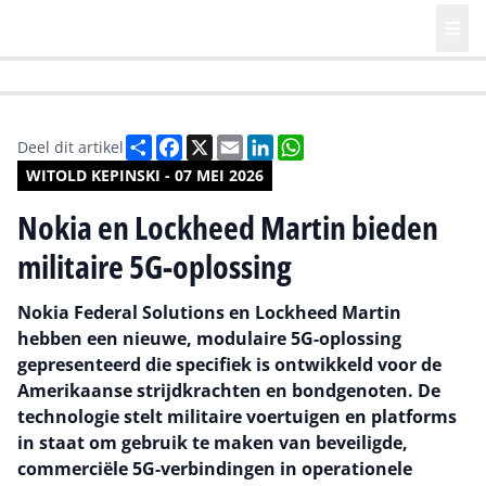
HR | Talent | Diversity
Future of Business Technology
Culture
Deel
Facebook
X
Email
LinkedIn
WhatsApp
Deel dit artikel
WITOLD KEPINSKI - 07 MEI 2026
Nokia en Lockheed Martin bieden
militaire 5G-oplossing
Nokia Federal Solutions en Lockheed Martin
hebben een nieuwe, modulaire 5G-oplossing
gepresenteerd die specifiek is ontwikkeld voor de
Amerikaanse strijdkrachten en bondgenoten. De
technologie stelt militaire voertuigen en platforms
in staat om gebruik te maken van beveiligde,
commerciële 5G-verbindingen in operationele