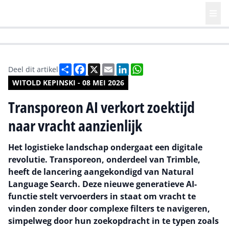
HR | Talent | Diversity
Future of Business Technology
Culture
Deel
Facebook
X
Email
LinkedIn
WhatsApp
Deel dit artikel
WITOLD KEPINSKI - 08 MEI 2026
Transporeon AI verkort zoektijd
naar vracht aanzienlijk
Het logistieke landschap ondergaat een digitale
revolutie. Transporeon, onderdeel van Trimble,
heeft de lancering aangekondigd van Natural
Language Search. Deze nieuwe generatieve AI-
functie stelt vervoerders in staat om vracht te
vinden zonder door complexe filters te navigeren,
simpelweg door hun zoekopdracht in te typen zoals