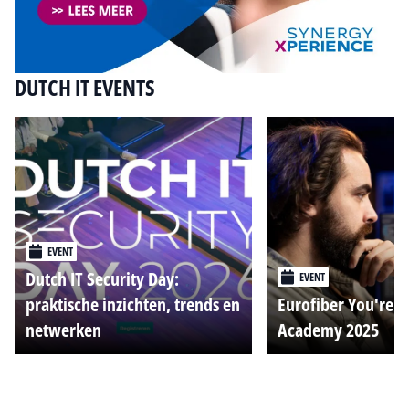
DUTCH IT EVENTS
EVENT
Dutch IT Security Day:
EVENT
praktische inzichten, trends en
Eurofiber You're o
netwerken
Academy 2025
Alle events