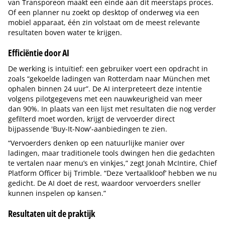
van Transporeon maakt een einde aan dit meerstaps proces.
Of een planner nu zoekt op desktop of onderweg via een
mobiel apparaat, één zin volstaat om de meest relevante
resultaten boven water te krijgen.
Efficiëntie door AI
De werking is intuïtief: een gebruiker voert een opdracht in
zoals “gekoelde ladingen van Rotterdam naar München met
ophalen binnen 24 uur”. De AI interpreteert deze intentie
volgens pilotgegevens met een nauwkeurigheid van meer
dan 90%. In plaats van een lijst met resultaten die nog verder
gefilterd moet worden, krijgt de vervoerder direct
bijpassende 'Buy-It-Now'-aanbiedingen te zien.
“Vervoerders denken op een natuurlijke manier over
ladingen, maar traditionele tools dwingen hen die gedachten
te vertalen naar menu’s en vinkjes,” zegt Jonah McIntire, Chief
Platform Officer bij Trimble. “Deze ‘vertaalkloof’ hebben we nu
gedicht. De AI doet de rest, waardoor vervoerders sneller
kunnen inspelen op kansen.”
Resultaten uit de praktijk