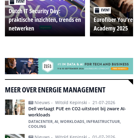
EVENT
Dutch IT Security Day:
EVENT
praktische inzichten, trends en
Eurofiber You're o
netwerken
Academy 2025
Alle events
MEER OVER ENERGIE MANAGEMENT
Nieuws -
Witold Kepinski -
21-07-2026
Dell verlaagt PUE en CO2-uitstoot bij zware AI-
workloads
DATACENTER, AI, WORKLOADS, INFRASTRUCTUUR,
COOLING
Nieuws -
Witold Kepinski -
01-07-2026