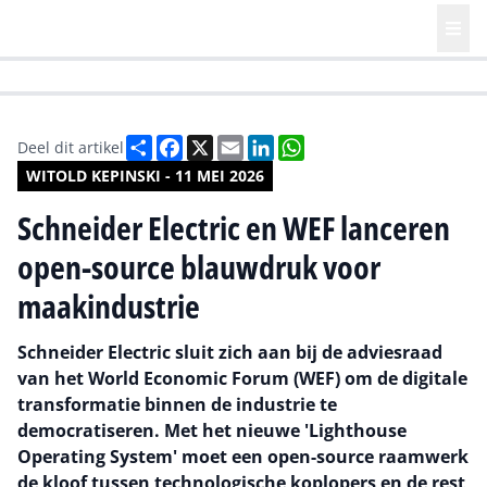
HR | Talent | Diversity
Future of Business Technology
Culture
Deel
Facebook
X
Email
LinkedIn
WhatsApp
Deel dit artikel
WITOLD KEPINSKI - 11 MEI 2026
Schneider Electric en WEF lanceren
open-source blauwdruk voor
maakindustrie
Schneider Electric sluit zich aan bij de adviesraad
van het World Economic Forum (WEF) om de digitale
transformatie binnen de industrie te
democratiseren. Met het nieuwe 'Lighthouse
Operating System' moet een open-source raamwerk
de kloof tussen technologische koplopers en de rest