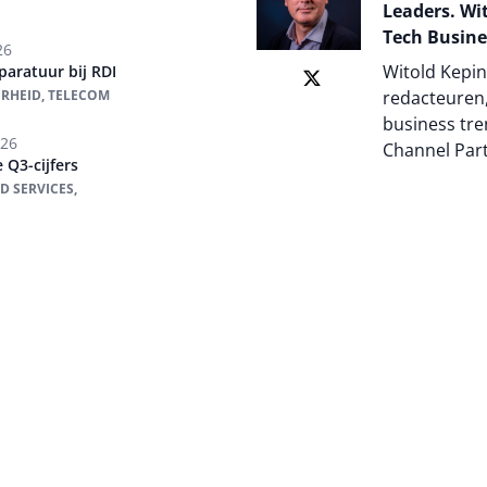
Leaders. Wit
Tech Busine
26
Witold Kepin
aratuur bij RDI
ERHEID, TELECOM
redacteuren,
business tre
026
Channel Par
 Q3-cijfers
D SERVICES,
Auteur pagi