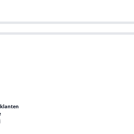
ns team
Magazines
Dutch IT Channel
ability | Green IT
 klanten
e
j