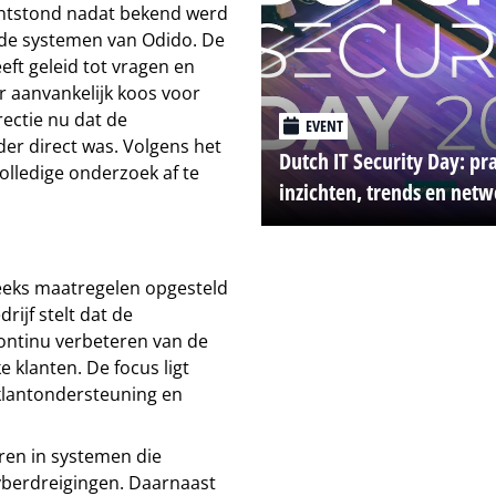
 ontstond nadat bekend werd
de systemen van Odido. De
eft geleid tot vragen en
r aanvankelijk koos voor
rectie nu dat de
EVENT
er direct was. Volgens het
Dutch IT Security Day: pr
olledige onderzoek af te
inzichten, trends en net
reeks maatregelen opgesteld
ijf stelt dat de
continu verbeteren van de
 klanten. De focus ligt
, klantondersteuning en
eren in systemen die
yberdreigingen. Daarnaast