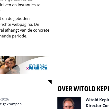
ijven en instanties te
it.
zet en de geboden
erichte webpagina. De
oral afhangt van de concrete
mende periode.
OVER WITOLD KEP
-2026
Witold Kepin
ent gekrompen
Director Co