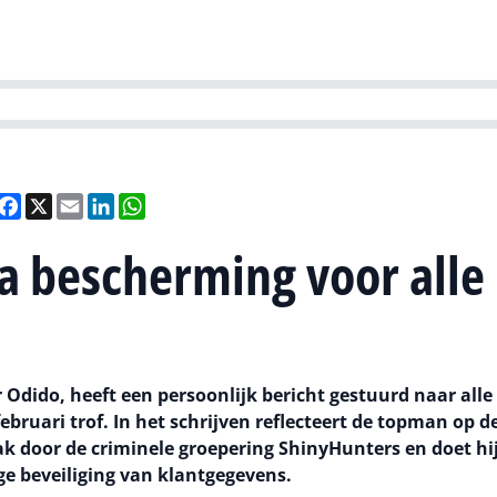
Partners
Evenementen
Agenda
O
versity
Future of Business Technology
Culture & Leadership
Sustain
eel
Facebook
X
Email
LinkedIn
WhatsApp
a bescherming voor alle
Odido, heeft een persoonlijk bericht gestuurd naar alle
ebruari trof. In het schrijven reflecteert de topman op d
 door de criminele groepering ShinyHunters en doet hi
ge beveiliging van klantgegevens.