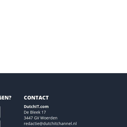
GEN?
CONTACT
DutchIT.com
De Bleek 17
3447 GV Woerden
redactie@dutchitchannel.nl