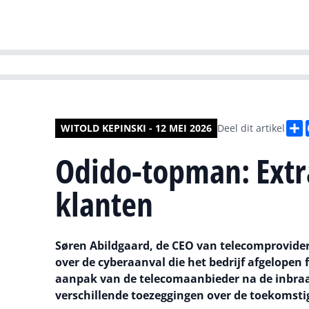
HR | Talent | Di
D
WITOLD KEPINSKI - 12 MEI 2026
Deel dit artikel
Odido-topman: Extr
klanten
Søren Abildgaard, de CEO van telecomprovider 
over de cyberaanval die het bedrijf afgelopen f
aanpak van de telecomaanbieder na de inbraak
verschillende toezeggingen over de toekomsti