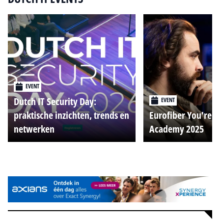
EVENT
Dutch IT Security Day:
EVENT
praktische inzichten, trends en
Eurofiber You're o
netwerken
Academy 2025
Alle events