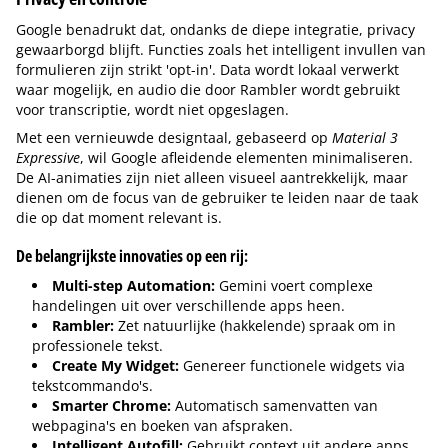
Google benadrukt dat, ondanks de diepe integratie, privacy
gewaarborgd blijft. Functies zoals het intelligent invullen van
formulieren zijn strikt 'opt-in'. Data wordt lokaal verwerkt
waar mogelijk, en audio die door Rambler wordt gebruikt
voor transcriptie, wordt niet opgeslagen.
Met een vernieuwde designtaal, gebaseerd op
Material 3
Expressive
, wil Google afleidende elementen minimaliseren.
De AI-animaties zijn niet alleen visueel aantrekkelijk, maar
dienen om de focus van de gebruiker te leiden naar de taak
die op dat moment relevant is.
De belangrijkste innovaties op een rij:
Multi-step Automation:
Gemini voert complexe
handelingen uit over verschillende apps heen.
Rambler:
Zet natuurlijke (hakkelende) spraak om in
professionele tekst.
Create My Widget:
Genereer functionele widgets via
tekstcommando's.
Smarter Chrome:
Automatisch samenvatten van
webpagina's en boeken van afspraken.
Intelligent Autofill:
Gebruikt context uit andere apps