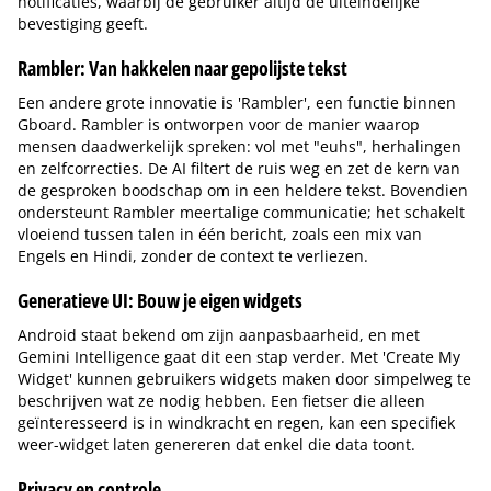
notificaties, waarbij de gebruiker altijd de uiteindelijke
bevestiging geeft.
Rambler: Van hakkelen naar gepolijste tekst
Een andere grote innovatie is 'Rambler', een functie binnen
Gboard. Rambler is ontworpen voor de manier waarop
mensen daadwerkelijk spreken: vol met "euhs", herhalingen
en zelfcorrecties. De AI filtert de ruis weg en zet de kern van
de gesproken boodschap om in een heldere tekst. Bovendien
ondersteunt Rambler meertalige communicatie; het schakelt
vloeiend tussen talen in één bericht, zoals een mix van
Engels en Hindi, zonder de context te verliezen.
Generatieve UI: Bouw je eigen widgets
Android staat bekend om zijn aanpasbaarheid, en met
Gemini Intelligence gaat dit een stap verder. Met 'Create My
Widget' kunnen gebruikers widgets maken door simpelweg te
beschrijven wat ze nodig hebben. Een fietser die alleen
geïnteresseerd is in windkracht en regen, kan een specifiek
weer-widget laten genereren dat enkel die data toont.
Privacy en controle