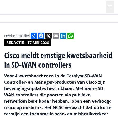
HR | Talent | Diversity
Future of Business Technology
Culture
Deel
Facebook
X
Email
LinkedIn
WhatsApp
Deel dit artikel
REDACTIE - 17 MEI 2026
Cisco meldt ernstige kwetsbaarheid
in SD-WAN controllers
Voor 4 kwetsbaarheden in de Catalyst SD-WAN
Controller- en Manager-producten van Cisco zijn
beveiligingsupdates beschikbaar. Met name SD-
WAN controllers die poorten via publieke
netwerken bereikbaar hebben, lopen een verhoogd
risico op misbruik. Het NCSC verwacht dat op korte
termijn een toename in scan- en misbruikverkeer