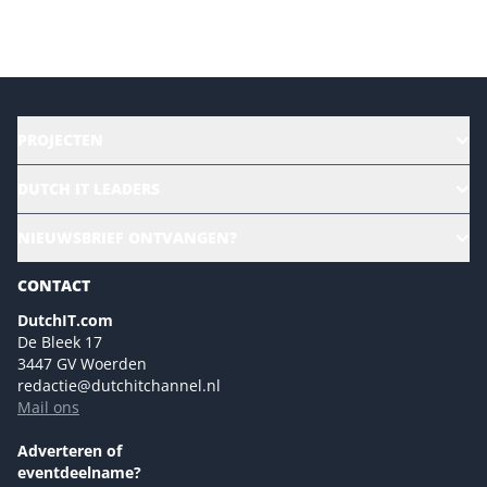
Versturen
PROJECTEN
HR | Talent | Diversity
DUTCH IT LEADERS
Culture & leadership
Alle evenementen
NIEUWSBRIEF ONTVANGEN?
Future of Business Technology
Magazines
Sustainability | Green IT
CONTACT
Marketing- en contentmogelijkheden 2026
Events- en sponsormogelijkheden 2026
DutchIT.com
De Bleek 17
Ons team
3447 GV Woerden
Colofon
redactie@dutchitchannel.nl
Mail ons
Tip de redactie
Versturen
Adverteren of
eventdeelname?