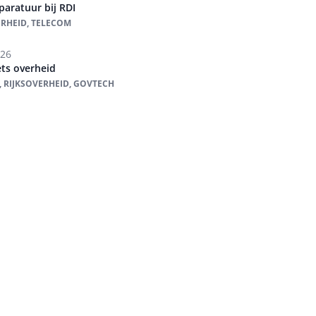
aratuur bij RDI
ERHEID, TELECOM
026
ts overheid
, RIJKSOVERHEID, GOVTECH