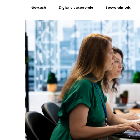
Govtech
Digitale autonomie
Soevereiniteit