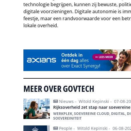
technologie begrijpen, kunnen zij bewuste, poli
digitale voorzieningen. Digitale autonomie is im
feestje, maar een randvoorwaarde voor een bet
lokale overheid.
Tip de redactie
MEER OVER GOVTECH
Nieuws -
Witold Kepinski -
07-08-2
Rijksoverheid zet stap naar soevereine
WERKPLEK, SOEVEREINE CLOUD, DIGITAL, D
SOEVEREINITEIT
People -
Witold Kepinski -
06-08-20