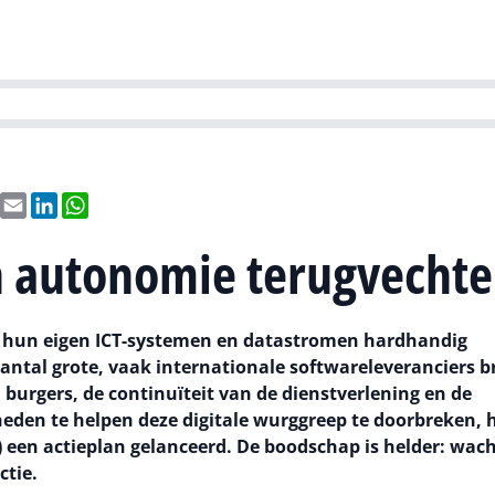
Partners
Evenementen
Agenda
O
versity
Future of Business Technology
Culture & Leadership
Sustain
ebook
X
Email
LinkedIn
WhatsApp
 autonomie terugvecht
 hun eigen ICT-systemen en datastromen hardhandig
antal grote, vaak internationale softwareleveranciers b
n burgers, de continuïteit van de dienstverlening en de
eden te helpen deze digitale wurggreep te doorbreken, h
en actieplan gelanceerd. De boodschap is helder: wach
ctie.