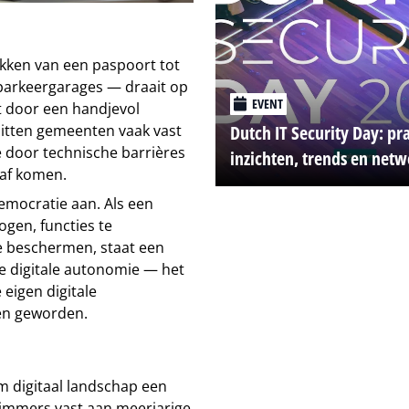
ekken van een paspoort tot
 parkeergarages — draait op
EVENT
 door een handjevol
zitten gemeenten vaak vast
Dutch IT Security Day: pr
e door technische barrières
inzichten, trends en net
naf komen.
democratie aan. Als een
hogen, functies te
e beschermen, staat een
e digitale autonomie — het
eigen digitale
én geworden.
 digitaal landschap een
 immers vast aan meerjarige