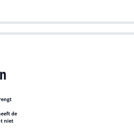
ns team
Magazines
Dutch IT Channel
ability | Green IT
en
rengt
eeft de
t niet