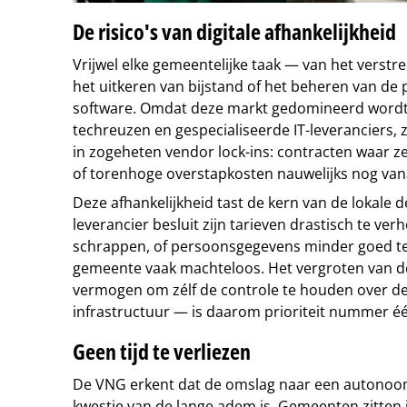
De risico's van digitale afhankelijkheid
Vrijwel elke gemeentelijke taak — van het verstr
het uitkeren van bijstand of het beheren van de
software. Omdat deze markt gedomineerd wordt
techreuzen en gespecialiseerde IT-leveranciers, 
in zogeheten vendor lock-ins: contracten waar z
of torenhoge overstapkosten nauwelijks nog va
Deze afhankelijkheid tast de kern van de lokale 
leverancier besluit zijn tarieven drastisch te ver
schrappen, of persoonsgegevens minder goed t
gemeente vaak machteloos. Het vergroten van d
vermogen om zélf de controle te houden over de 
infrastructuur — is daarom prioriteit nummer é
Geen tijd te verliezen
De VNG erkent dat de omslag naar een autonoom
kwestie van de lange adem is. Gemeenten zitten