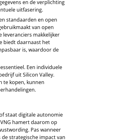
egevens en de verplichting
tuele uitfasering.
pen standaarden en open
 gebruikmaakt van open
 leveranciers makkelijker
 biedt daarnaast het
anpasbaar is, waardoor de
ssentieel. Een individuele
rijf uit Silicon Valley.
in te kopen, kunnen
derhandelingen.
of staat digitale autonomie
De VNG hamert daarom op
wustwording. Pas wanneer
 de strategische impact van