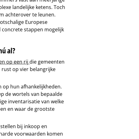
exe landelijke ketens. Toch
om achterover te leunen.
ootschalige Europese
al concrete stappen mogelijk
nú al?
n op een rij
die gemeenten
rust op vier belangrijke
n op hun afhankelijkheden.
iep de wortels van bepaalde
ige inventarisatie van welke
ien en waar de grootste
ellen bij inkoop en
r harde voorwaarden komen