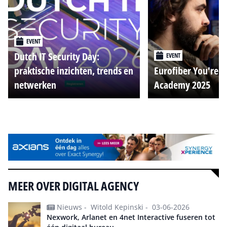
EVENT
Dutch IT Security Day:
EVENT
praktische inzichten, trends en
Eurofiber You're o
netwerken
Academy 2025
Alle events
MEER OVER DIGITAL AGENCY
Nieuws -
Witold Kepinski -
03-06-2026
Nexwork, Arlanet en 4net Interactive fuseren tot