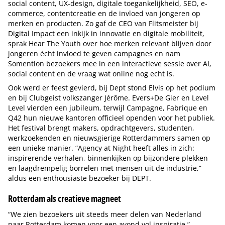
social content, UX-design, digitale toegankelijkheid, SEO, e-
commerce, contentcreatie en de invloed van jongeren op
merken en producten. Zo gaf de CEO van Flitsmeister bij
Digital Impact een inkijk in innovatie en digitale mobiliteit,
sprak Hear The Youth over hoe merken relevant blijven door
jongeren écht invloed te geven campagnes en nam
Somention bezoekers mee in een interactieve sessie over AI,
social content en de vraag wat online nog echt is.
Ook werd er feest gevierd, bij Dept stond Elvis op het podium
en bij Clubgeist volkszanger Jérôme. Evers+De Gier en Level
Level vierden een jubileum, terwijl Campagne, Fabrique en
Q42 hun nieuwe kantoren officieel openden voor het publiek.
Het festival brengt makers, opdrachtgevers, studenten,
werkzoekenden en nieuwsgierige Rotterdammers samen op
een unieke manier. “Agency at Night heeft alles in zich:
inspirerende verhalen, binnenkijken op bijzondere plekken
en laagdrempelig borrelen met mensen uit de industrie,”
aldus een enthousiaste bezoeker bij DEPT.
Rotterdam als creatieve magneet
“We zien bezoekers uit steeds meer delen van Nederland
naar Rotterdam komen voor een avond vol inspiratie,”