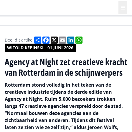
HR | Talent | Diversity
Future of Business Technology
Culture
Deel
Facebook
X
Email
LinkedIn
WhatsApp
Deel dit artikel
WITOLD KEPINSKI - 01 JUNI 2026
Agency at Night zet creatieve kracht
van Rotterdam in de schijnwerpers
Rotterdam stond volledig in het teken van de
creatieve industrie tijdens de derde editie van
Agency at Night. Ruim 5.000 bezoekers trokken
langs 47 creatieve agencies verspreid door de stad.
“Normaal bouwen deze agencies aan de
zichtbaarheid van anderen. Tijdens dit festival
laten ze zien wie ze zelf zijn,” aldus Jeroen Wolfs,