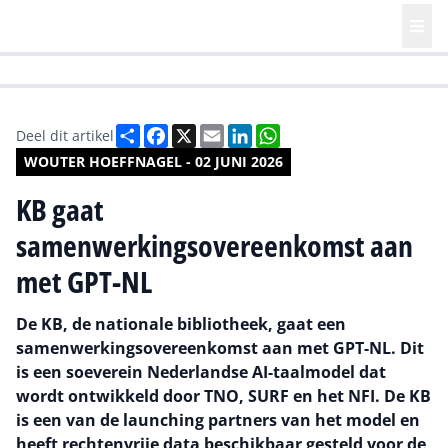
HR | Talent | Diversity
Future of Business Technology
Culture
Deel
Facebook
X
Email
LinkedIn
WhatsApp
Deel dit artikel
WOUTER HOEFFNAGEL - 02 JUNI 2026
KB gaat
samenwerkingsovereenkomst aan
met GPT-NL
De KB, de nationale bibliotheek, gaat een
samenwerkingsovereenkomst aan met GPT-NL. Dit
is een soeverein Nederlandse AI-taalmodel dat
wordt ontwikkeld door TNO, SURF en het NFI. De KB
is een van de launching partners van het model en
heeft rechtenvrije data beschikbaar gesteld voor de