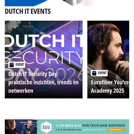
DUTCH IT EVENTS
EVENT
Dutch IT Security Day:
EVENT
praktische inzichten, trends en
Eurofiber You're o
netwerken
Academy 2025
Alle events