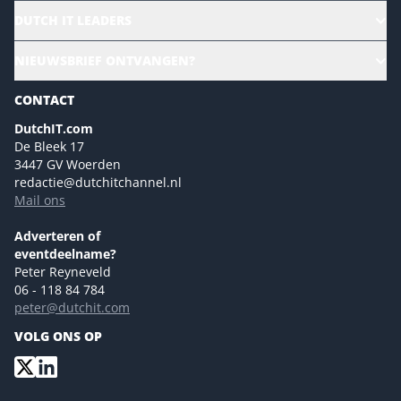
HR | Talent | Diversity
DUTCH IT LEADERS
Culture & leadership
Alle evenementen
NIEUWSBRIEF ONTVANGEN?
Future of Business Technology
Magazines
Sustainability | Green IT
CONTACT
Marketing- en contentmogelijkheden 2026
Events- en sponsormogelijkheden 2026
DutchIT.com
De Bleek 17
Ons team
3447 GV Woerden
Colofon
redactie@dutchitchannel.nl
Mail ons
Tip de redactie
Versturen
Adverteren of
eventdeelname?
Peter Reyneveld
06 - 118 84 784
peter@dutchit.com
VOLG ONS OP