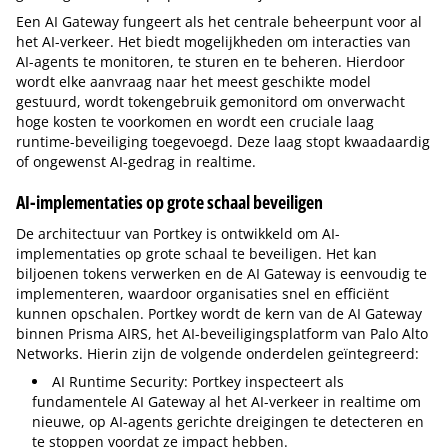
Een AI Gateway fungeert als het centrale beheerpunt voor al
het AI-verkeer. Het biedt mogelijkheden om interacties van
AI-agents te monitoren, te sturen en te beheren. Hierdoor
wordt elke aanvraag naar het meest geschikte model
gestuurd, wordt tokengebruik gemonitord om onverwacht
hoge kosten te voorkomen en wordt een cruciale laag
runtime-beveiliging toegevoegd. Deze laag stopt kwaadaardig
of ongewenst AI-gedrag in realtime.
AI-implementaties op grote schaal beveiligen
De architectuur van Portkey is ontwikkeld om AI-
implementaties op grote schaal te beveiligen. Het kan
biljoenen tokens verwerken en de AI Gateway is eenvoudig te
implementeren, waardoor organisaties snel en efficiënt
kunnen opschalen. Portkey wordt de kern van de AI Gateway
binnen Prisma AIRS, het AI-beveiligingsplatform van Palo Alto
Networks. Hierin zijn de volgende onderdelen geïntegreerd:
AI Runtime Security: Portkey inspecteert als
fundamentele AI Gateway al het AI-verkeer in realtime om
nieuwe, op AI-agents gerichte dreigingen te detecteren en
te stoppen voordat ze impact hebben.