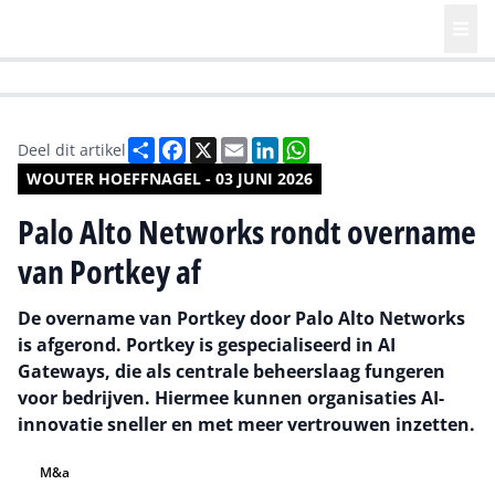
HR | Talent | Diversity
Future of Business Technology
Culture
Deel
Facebook
X
Email
LinkedIn
WhatsApp
Deel dit artikel
WOUTER HOEFFNAGEL - 03 JUNI 2026
Palo Alto Networks rondt overname
van Portkey af
De overname van Portkey door Palo Alto Networks
is afgerond. Portkey is gespecialiseerd in AI
Gateways, die als centrale beheerslaag fungeren
voor bedrijven. Hiermee kunnen organisaties AI-
innovatie sneller en met meer vertrouwen inzetten.
M&a