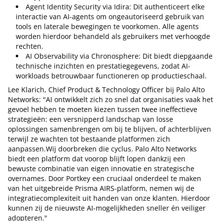
Agent Identity Security via Idira: Dit authenticeert elke
interactie van AI-agents om ongeautoriseerd gebruik van
tools en laterale bewegingen te voorkomen. Alle agents
worden hierdoor behandeld als gebruikers met verhoogde
rechten.
AI Observability via Chronosphere: Dit biedt diepgaande
technische inzichten en prestatiegegevens, zodat AI-
workloads betrouwbaar functioneren op productieschaal.
Lee Klarich, Chief Product & Technology Officer bij Palo Alto
Networks: "AI ontwikkelt zich zo snel dat organisaties vaak het
gevoel hebben te moeten kiezen tussen twee ineffectieve
strategieën: een versnipperd landschap van losse
oplossingen samenbrengen om bij te blijven, of achterblijven
terwijl ze wachten tot bestaande platformen zich
aanpassen.Wij doorbreken die cyclus. Palo Alto Networks
biedt een platform dat voorop blijft lopen dankzij een
bewuste combinatie van eigen innovatie en strategische
overnames. Door Portkey een cruciaal onderdeel te maken
van het uitgebreide Prisma AIRS-platform, nemen wij de
integratiecomplexiteit uit handen van onze klanten. Hierdoor
kunnen zij de nieuwste AI-mogelijkheden sneller én veiliger
adopteren."