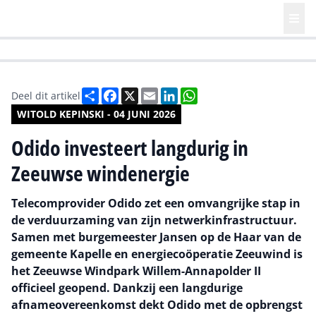
HR | Talent | Diversity
Future of Business Technology
Culture
Deel
Facebook
X
Email
LinkedIn
WhatsApp
Deel dit artikel
WITOLD KEPINSKI - 04 JUNI 2026
Odido investeert langdurig in
Zeeuwse windenergie
Telecomprovider Odido zet een omvangrijke stap in
de verduurzaming van zijn netwerkinfrastructuur.
Samen met burgemeester Jansen op de Haar van de
gemeente Kapelle en energiecoöperatie Zeeuwind is
het Zeeuwse Windpark Willem-Annapolder II
officieel geopend. Dankzij een langdurige
afnameovereenkomst dekt Odido met de opbrengst