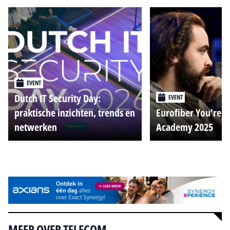
EVENT
Dutch IT Security Day:
EVENT
praktische inzichten, trends en
Eurofiber You're o
netwerken
Academy 2025
Alle events
MEER OVER TELECOM