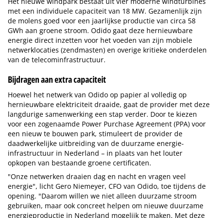
Het nieuwe windpark bestaat uit vier moderne windturbines
met een individuele capaciteit van 18 MW. Gezamenlijk zijn
de molens goed voor een jaarlijkse productie van circa 58
GWh aan groene stroom. Odido gaat deze hernieuwbare
energie direct inzetten voor het voeden van zijn mobiele
netwerklocaties (zendmasten) en overige kritieke onderdelen
van de telecominfrastructuur.
Bijdragen aan extra capaciteit
Hoewel het netwerk van Odido op papier al volledig op
hernieuwbare elektriciteit draaide, gaat de provider met deze
langdurige samenwerking een stap verder. Door te kiezen
voor een zogenaamde Power Purchase Agreement (PPA) voor
een nieuw te bouwen park, stimuleert de provider de
daadwerkelijke uitbreiding van de duurzame energie-
infrastructuur in Nederland – in plaats van het louter
opkopen van bestaande groene certificaten.
"Onze netwerken draaien dag en nacht en vragen veel
energie", licht Gero Niemeyer, CFO van Odido, toe tijdens de
opening. "Daarom willen we niet alleen duurzame stroom
gebruiken, maar ook concreet helpen om nieuwe duurzame
energieproductie in Nederland mogelijk te maken. Met deze