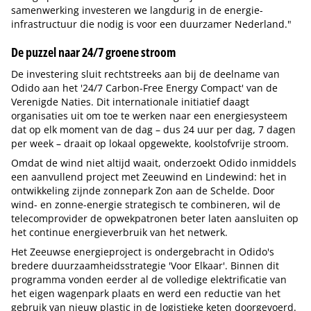
samenwerking investeren we langdurig in de energie-
infrastructuur die nodig is voor een duurzamer Nederland."
De puzzel naar 24/7 groene stroom
De investering sluit rechtstreeks aan bij de deelname van
Odido aan het '24/7 Carbon-Free Energy Compact' van de
Verenigde Naties. Dit internationale initiatief daagt
organisaties uit om toe te werken naar een energiesysteem
dat op elk moment van de dag – dus 24 uur per dag, 7 dagen
per week – draait op lokaal opgewekte, koolstofvrije stroom.
Omdat de wind niet altijd waait, onderzoekt Odido inmiddels
een aanvullend project met Zeeuwind en Lindewind: het in
ontwikkeling zijnde zonnepark Zon aan de Schelde. Door
wind- en zonne-energie strategisch te combineren, wil de
telecomprovider de opwekpatronen beter laten aansluiten op
het continue energieverbruik van het netwerk.
Het Zeeuwse energieproject is ondergebracht in Odido's
bredere duurzaamheidsstrategie 'Voor Elkaar'. Binnen dit
programma vonden eerder al de volledige elektrificatie van
het eigen wagenpark plaats en werd een reductie van het
gebruik van nieuw plastic in de logistieke keten doorgevoerd.