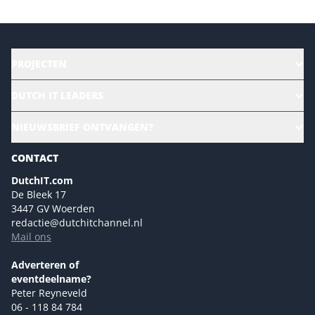
PROJECTEN
HR | Talent | Diversity
DUTCH IT LEADERS
Culture & leadership
Alle evenementen
NIEUWSBRIEF ONTVANGEN?
Future of Business Technology
Magazines
Sustainability | Green IT
CONTACT
Marketing- en contentmogelijkheden 2026
Events- en sponsormogelijkheden 2026
DutchIT.com
De Bleek 17
Ons team
3447 GV Woerden
Colofon
redactie@dutchitchannel.nl
Mail ons
Tip de redactie
Versturen
Adverteren of
eventdeelname?
Peter Reyneveld
06 - 118 84 784