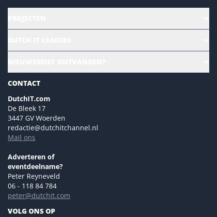
PROJECTEN
HR | Talent | Diversity
DUTCH IT LEADERS
Culture & leadership
Alle evenementen
NIEUWSBRIEF ONTVANGEN?
Future of Business Technology
Magazines
Sustainability | Green IT
CONTACT
Marketing- en contentmogelijkheden 2026
Events- en sponsormogelijkheden 2026
DutchIT.com
De Bleek 17
Ons team
3447 GV Woerden
Colofon
redactie@dutchitchannel.nl
Mail ons
Tip de redactie
Versturen
Adverteren of
eventdeelname?
Peter Reyneveld
06 - 118 84 784
peter@dutchit.com
VOLG ONS OP