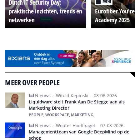
Dutch IT Security Day:
EVENT
praktische inzichten, trends en
Eurofiber You're o
netwerken
Academy 2025
Alle events
MEER OVER PEOPLE
Nieuws -
Witold Kepinski -
08-08-2026
Liquidware stelt Frank Aan De Stegge aan als
Marketing Director
PEOPLE, WORKSPACE, MARKETING,
Nieuws -
Wouter Hoeffnagel -
07-08-2026
Managementteam van Google DeepMind op de
schop