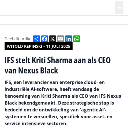
HR | Talent | Diversity
Future of Business Technology
Culture
Deel
Facebook
X
Email
LinkedIn
WhatsApp
Deel dit artikel
WITOLD KEPINSKI - 11 JULI 2025
IFS stelt Kriti Sharma aan als CEO
van Nexus Black
IFS, een leverancier van enterprise cloud- en
industriële AI-software, heeft vandaag de
benoeming van Kriti Sharma als CEO van IFS Nexus
Black bekendgemaakt. Deze strategische stap is
bedoeld om de ontwikkeling van 'agentic AI'-
systemen te versnellen, specifiek voor asset- en
service-intensieve sectoren.