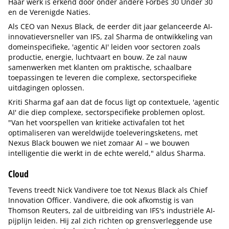
Haar werk is erkend door onder andere Forbes 30 Under 30
en de Verenigde Naties.
Als CEO van Nexus Black, de eerder dit jaar gelanceerde AI-
innovatieversneller van IFS, zal Sharma de ontwikkeling van
domeinspecifieke, 'agentic AI' leiden voor sectoren zoals
productie, energie, luchtvaart en bouw. Ze zal nauw
samenwerken met klanten om praktische, schaalbare
toepassingen te leveren die complexe, sectorspecifieke
uitdagingen oplossen.
Kriti Sharma gaf aan dat de focus ligt op contextuele, 'agentic
AI' die diep complexe, sectorspecifieke problemen oplost.
"Van het voorspellen van kritieke activafalen tot het
optimaliseren van wereldwijde toeleveringsketens, met
Nexus Black bouwen we niet zomaar AI – we bouwen
intelligentie die werkt in de echte wereld," aldus Sharma.
Cloud
Tevens treedt Nick Vandivere toe tot Nexus Black als Chief
Innovation Officer. Vandivere, die ook afkomstig is van
Thomson Reuters, zal de uitbreiding van IFS's industriële AI-
pijplijn leiden. Hij zal zich richten op grensverleggende use