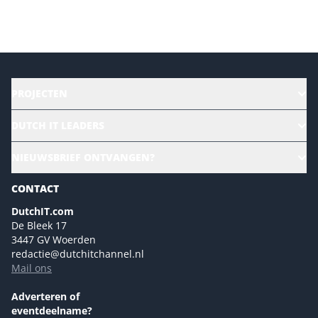
Versturen
PROJECTEN
HR | Talent | Diversity
DUTCH IT LEADERS
Culture & leadership
Alle evenementen
NIEUWSBRIEF ONTVANGEN?
Future of Business Technology
Magazines
Sustainability | Green IT
CONTACT
Marketing- en contentmogelijkheden 2026
Events- en sponsormogelijkheden 2026
DutchIT.com
De Bleek 17
Ons team
3447 GV Woerden
Colofon
redactie@dutchitchannel.nl
Mail ons
Tip de redactie
Versturen
Adverteren of
eventdeelname?