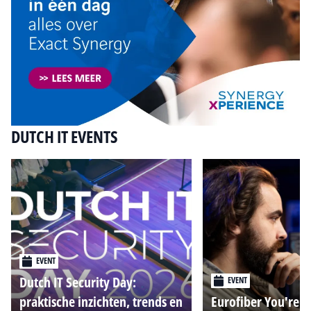
DUTCH IT EVENTS
EVENT
Dutch IT Security Day:
EVENT
praktische inzichten, trends en
Eurofiber You're o