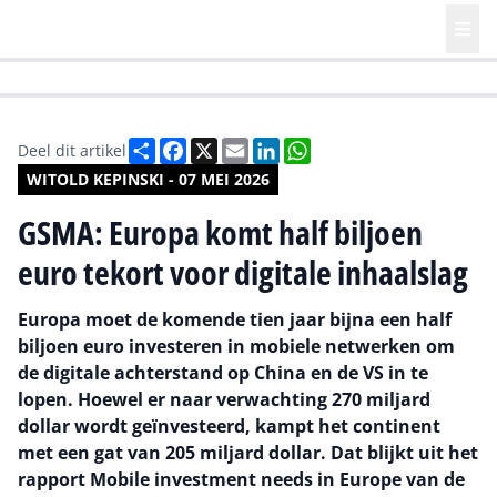
HR | Talent | Diversity
Future of Business Technology
Culture
Deel
Facebook
X
Email
LinkedIn
WhatsApp
Deel dit artikel
WITOLD KEPINSKI - 07 MEI 2026
GSMA: Europa komt half biljoen
euro tekort voor digitale inhaalslag
Europa moet de komende tien jaar bijna een half
biljoen euro investeren in mobiele netwerken om
de digitale achterstand op China en de VS in te
lopen. Hoewel er naar verwachting 270 miljard
dollar wordt geïnvesteerd, kampt het continent
met een gat van 205 miljard dollar. Dat blijkt uit het
rapport Mobile investment needs in Europe van de