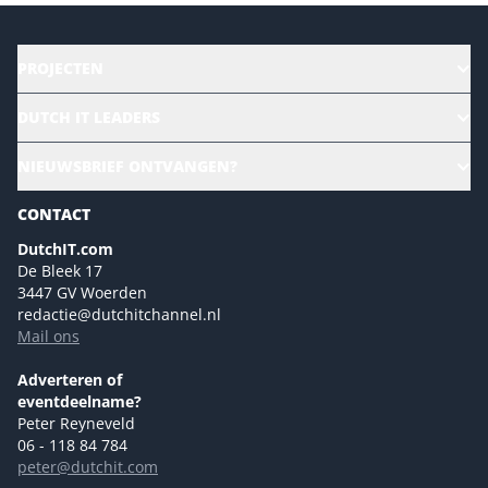
PROJECTEN
HR | Talent | Diversity
DUTCH IT LEADERS
Culture & leadership
Alle evenementen
NIEUWSBRIEF ONTVANGEN?
Future of Business Technology
Magazines
Sustainability | Green IT
CONTACT
Marketing- en contentmogelijkheden 2026
Events- en sponsormogelijkheden 2026
DutchIT.com
De Bleek 17
Ons team
3447 GV Woerden
Colofon
redactie@dutchitchannel.nl
Mail ons
Tip de redactie
Versturen
Adverteren of
eventdeelname?
Peter Reyneveld
06 - 118 84 784
peter@dutchit.com