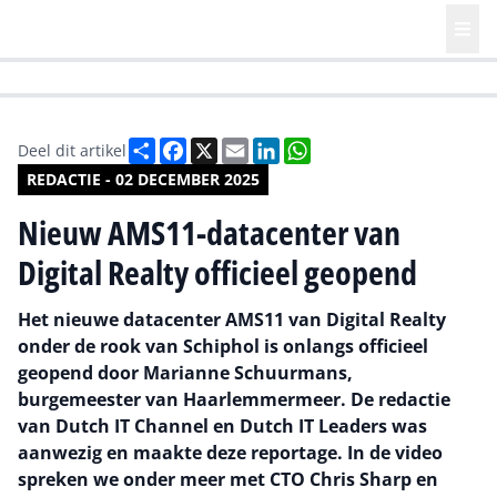
HR | Talent | Diversity
Future of Business Technology
Culture
Deel
Facebook
X
Email
LinkedIn
WhatsApp
Deel dit artikel
REDACTIE - 02 DECEMBER 2025
Nieuw AMS11-datacenter van
Digital Realty officieel geopend
Het nieuwe datacenter AMS11 van Digital Realty
onder de rook van Schiphol is onlangs officieel
geopend door Marianne Schuurmans,
burgemeester van Haarlemmermeer. De redactie
van Dutch IT Channel en Dutch IT Leaders was
aanwezig en maakte deze reportage. In de video
spreken we onder meer met CTO Chris Sharp en