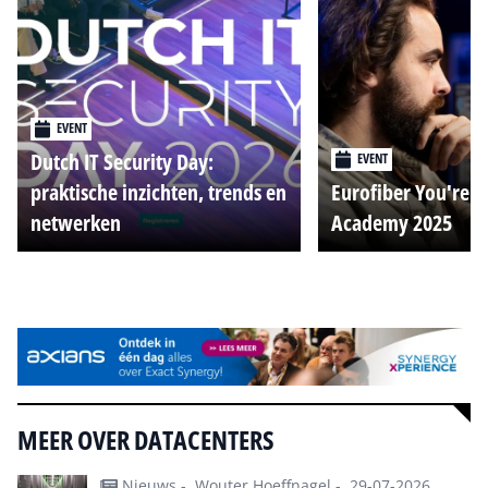
EVENT
Dutch IT Security Day:
EVENT
praktische inzichten, trends en
Eurofiber You're o
netwerken
Academy 2025
Alle events
MEER OVER DATACENTERS
Nieuws -
Wouter Hoeffnagel -
29-07-2026