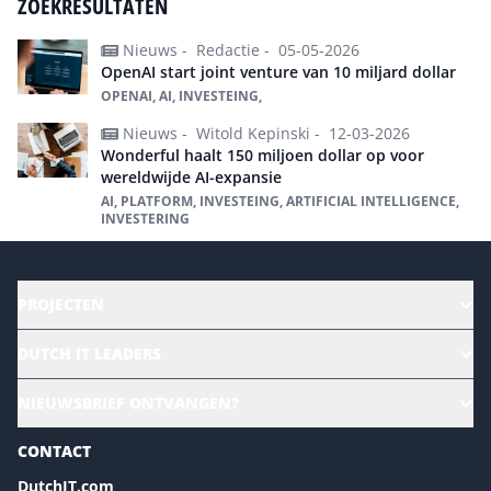
ZOEKRESULTATEN
Nieuws -
Redactie -
05-05-2026
OpenAI start joint venture van 10 miljard dollar
OPENAI, AI, INVESTEING,
Nieuws -
Witold Kepinski -
12-03-2026
Wonderful haalt 150 miljoen dollar op voor
wereldwijde AI-expansie
AI, PLATFORM, INVESTEING, ARTIFICIAL INTELLIGENCE,
INVESTERING
PROJECTEN
HR | Talent | Diversity
DUTCH IT LEADERS
Culture & leadership
Alle evenementen
NIEUWSBRIEF ONTVANGEN?
Future of Business Technology
Magazines
Sustainability | Green IT
CONTACT
Marketing- en contentmogelijkheden 2026
Events- en sponsormogelijkheden 2026
DutchIT.com