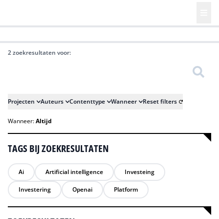
HR | Talent | Diversity
Future of Business Technology
Culture
2 zoekresultaten voor:
Zoeken
Projecten
Auteurs
Contenttype
Wanneer
Reset filters
Wanneer:
Altijd
TAGS BIJ ZOEKRESULTATEN
Ai
Artificial intelligence
Investeing
Investering
Openai
Platform