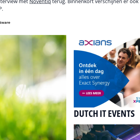
interview met
Noventiq
terug. Binnenkort verschijnen er ook
P.
ftware
DUTCH IT EVENTS