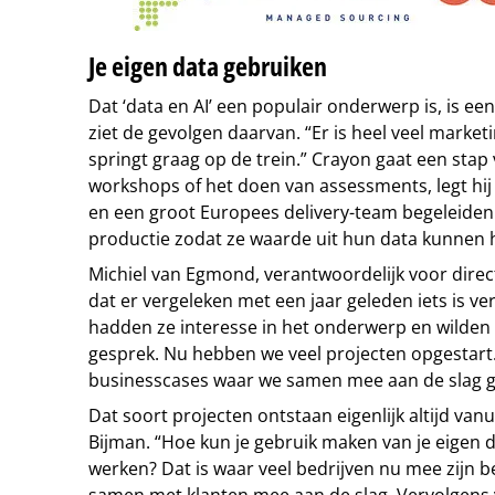
Je eigen data gebruiken
Dat ‘data en AI’ een populair onderwerp is, is e
ziet de gevolgen daarvan. “Er is heel veel market
springt graag op de trein.” Crayon gaat een stap
workshops of het doen van assessments, legt hij u
en een groot Europees delivery-team begeleiden 
productie zodat ze waarde uit hun data kunnen 
Michiel van Egmond, verantwoordelijk voor direc
dat er vergeleken met een jaar geleden iets is ve
hadden ze interesse in het onderwerp en wilden 
gesprek. Nu hebben we veel projecten opgestart.
businesscases waar we samen mee aan de slag g
Dat soort projecten ontstaan eigenlijk altijd vanu
Bijman. “Hoe kun je gebruik maken van je eigen d
werken? Dat is waar veel bedrijven nu mee zijn
samen met klanten mee aan de slag. Vervolgens