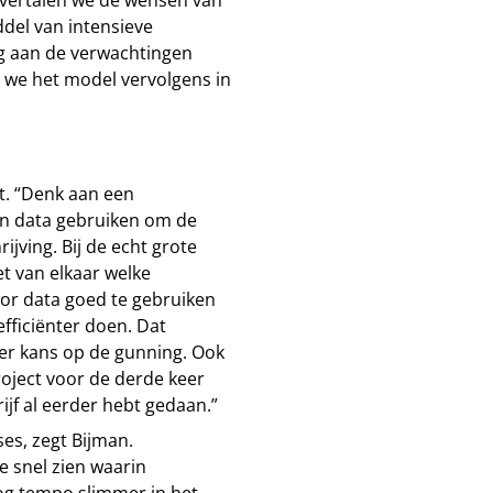
del van intensieve
g aan de verwachtingen
n we het model vervolgens in
t. “Denk aan een
an data gebruiken om de
ijving. Bij de echt grote
et van elkaar welke
oor data goed te gebruiken
fficiënter doen. Dat
eer kans op de gunning. Ook
roject voor de derde keer
rijf al eerder hebt gedaan.”
es, zegt Bijman.
 snel zien waarin
oog tempo slimmer in het