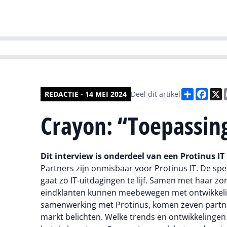
HR | Talent | Di
Deel
Face
X
REDACTIE - 14 MEI 2024
Deel dit artikel
Crayon: “Toepassing
Dit interview is onderdeel van een Protinus IT
Partners zijn onmisbaar voor Protinus IT. De spe
gaat zo IT-uitdagingen te lijf. Samen met haar z
eindklanten kunnen meebewegen met ontwikkelinge
samenwerking met Protinus, komen zeven partner
markt belichten. Welke trends en ontwikkelingen 