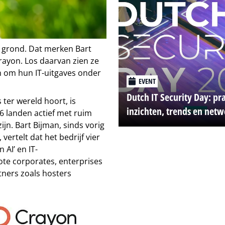
 grond. Dat merken Bart
rayon. Los daarvan zien ze
n om hun IT-uitgaves onder
EVENT
Dutch IT Security Day: pr
 ter wereld hoort, is
inzichten, trends en net
46 landen actief met ruim
jn. Bart Bijman, sinds vorig
vertelt dat het bedrijf vier
 AI’ en IT-
rote corporates, enterprises
ners zoals hosters