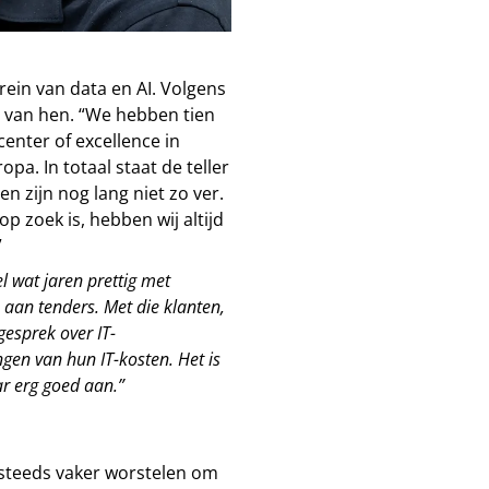
trein van data en AI. Volgens
 van hen. “We hebben tien
center of excellence in
pa. In totaal staat de teller
n zijn nog lang niet zo ver.
p zoek is, hebben wij altijd
”
l wat jaren prettig met
aan tenders. Met die klanten,
esprek over IT-
ngen van hun IT-kosten. Het is
ar erg goed aan.”
n steeds vaker worstelen om