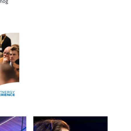
 nog
Alle events