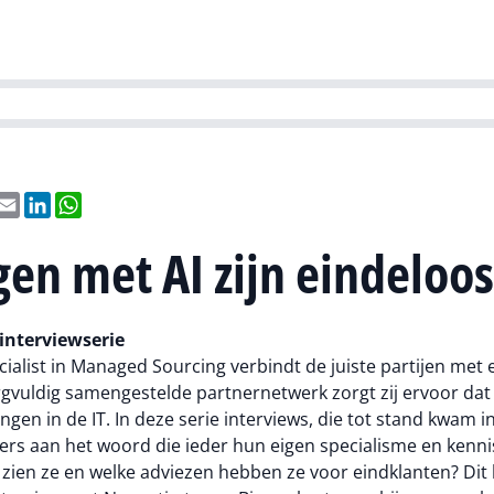
Partners
Evenementen
Agenda
O
versity
Future of Business Technology
Culture & Leadership
Sustain
book
Email
LinkedIn
WhatsApp
en met AI zijn eindeloo
 interviewserie
cialist in Managed Sourcing verbindt de juiste partijen met 
orgvuldig samengestelde partnernetwerk zorgt zij ervoor dat
n in de IT. In deze serie interviews, die tot stand kwam i
s aan het woord die ieder hun eigen specialisme en kenni
zien ze en welke adviezen hebben ze voor eindklanten? Dit 