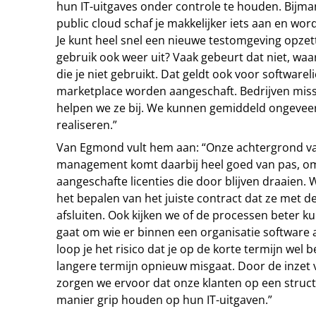
hun IT-uitgaves onder controle te houden. Bijm
public cloud schaf je makkelijker iets aan en wo
Je kunt heel snel een nieuwe testomgeving opzett
gebruik ook weer uit? Vaak gebeurt dat niet, waa
die je niet gebruikt. Dat geldt ook voor softwareli
marketplace worden aangeschaft. Bedrijven miss
helpen we ze bij. We kunnen gemiddeld ongeveer
realiseren.”
Van Egmond vult hem aan: “Onze achtergrond va
management komt daarbij heel goed van pas, omd
aangeschafte licenties die door blijven draaien. 
het bepalen van het juiste contract dat ze met d
afsluiten. Ook kijken we of de processen beter ku
gaat om wie er binnen een organisatie software 
loop je het risico dat je op de korte termijn wel
langere termijn opnieuw misgaat. Door de inzet
zorgen we ervoor dat onze klanten op een struc
manier grip houden op hun IT-uitgaven.”