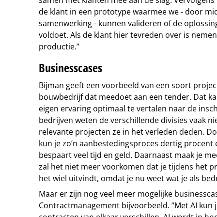
de klant in een prototype waarmee we - door mid
samenwerking - kunnen valideren of de oplossin
voldoet. Als de klant hier tevreden over is neme
productie.”
Businesscases
Bijman geeft een voorbeeld van een soort projec
bouwbedrijf dat meedoet aan een tender. Dat k
eigen ervaring optimaal te vertalen naar de inschr
bedrijven weten de verschillende divisies vaak ni
relevante projecten ze in het verleden deden. D
kun je zo’n aanbestedingsproces dertig procent e
bespaart veel tijd en geld. Daarnaast maak je m
zal het niet meer voorkomen dat je tijdens het p
het wiel uitvindt, omdat je nu weet wat je als bed
Maar er zijn nog veel meer mogelijke businesscas
Contractmanagement bijvoorbeeld. “Met AI kun je
contracten van elkaar verschillen. AI wordt in h