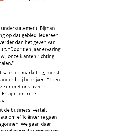
en understatement. Bijman
ing op dat gebied, iedereen
 verder dan het geven van
it. “Door tien jaar ervaring
wij onze klanten richting
halen.”
t sales en marketing, merkt
randerd bij bedrijven. “Toen
ze er met ons over in
 Er zijn concrete
aan.”
it de business, vertelt
ata om efficiënter te gaan
 begonnen. We gaan daar
 vertalen we de wensen van