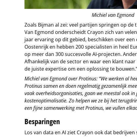
Michiel van Egmond
Zoals Bijman al zei: veel partijen springen op de 
Van Egmond onderscheidt Crayon zich van velen
jaar ervaring op dit gebied, beschikken over een 
Oostenrijk en hebben 200 specialisten in heel Euro
op meer dan 300 succesvolle AI-projecten. Andere
Afhankelijk van de sector en waar een klant naar o
de juiste expertise om een oplossing te bouwen.
Michiel van Egmond over Protinus: “We werken al hee
Protinus samen en doen regelmatig gezamenlijk mee 
vaak overheidsorganisaties, gaan we meestal ook in g
kostenoptimalisatie. Zo helpen we ze bij het terugdri
een fijne samenwerking met Protinus, we vullen elka
Besparingen
Los van data en AI ziet Crayon ook dat bedrijve