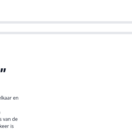
ns team
Magazines
Dutch IT Channel
ability | Green IT
s”
elkaar en
n
s van de
keer is