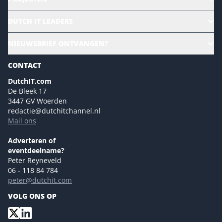
HR | Talent | Diversity
DUTCH IT LEADERS
Culture & leadership
Alle evenementen
NIEUWSBRIEF ONTVANGEN?
Future of Business Technology
Magazines
Sustainability | Green IT
CONTACT
Marketing- en contentmogelijkheden 2026
Events- en sponsormogelijkheden 2026
DutchIT.com
De Bleek 17
Ons team
3447 GV Woerden
Colofon
redactie@dutchitchannel.nl
Mail ons
Tip de redactie
Versturen
Adverteren of
eventdeelname?
Peter Reyneveld
06 - 118 84 784
peter@dutchit.com
VOLG ONS OP