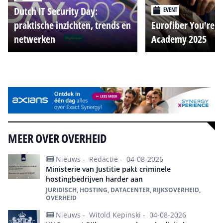
Dutch IT Security Day:
EVENT
praktische inzichten, trends en
Eurofiber You're o
netwerken
Academy 2025
Alle events
MEER OVER OVERHEID
Nieuws -
Redactie -
04-08-2026
Ministerie van Justitie pakt criminele
hostingbedrijven harder aan
JURIDISCH, HOSTING, DATACENTER, RIJKSOVERHEID,
OVERHEID
Nieuws -
Witold Kepinski -
04-08-2026