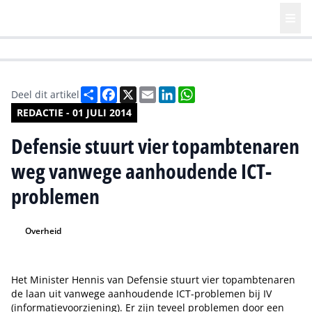
HR | Talent | Diversity
Future of Business Technology
Culture
Deel
Facebook
X
Email
LinkedIn
WhatsApp
Deel dit artikel
REDACTIE - 01 JULI 2014
Defensie stuurt vier topambtenaren
weg vanwege aanhoudende ICT-
problemen
Overheid
Het Minister Hennis van Defensie stuurt vier topambtenaren
de laan uit vanwege aanhoudende ICT-problemen bij
IV
(informatievoorziening).
Er zijn teveel problemen door een