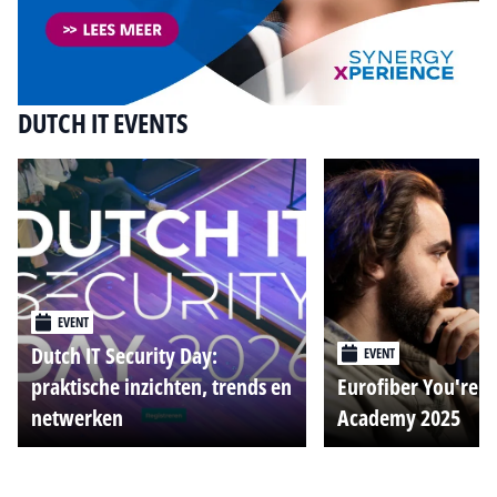
DUTCH IT EVENTS
EVENT
Dutch IT Security Day:
EVENT
praktische inzichten, trends en
Eurofiber You're o
netwerken
Academy 2025
Alle events