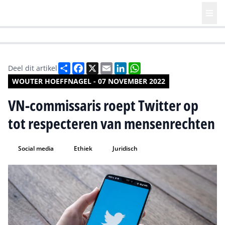
HR | Talent | Diversity
Future of Business Technology
Culture
Deel
Facebook
X
Email
LinkedIn
WhatsApp
Deel dit artikel
WOUTER HOEFFNAGEL - 07 NOVEMBER 2022
VN-commissaris roept Twitter op
tot respecteren van mensenrechten
Social media
Ethiek
Juridisch