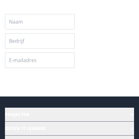
Versturen
PROJECTEN
HR | Talent | Diversity
DUTCH IT LEADERS
Culture & leadership
Alle evenementen