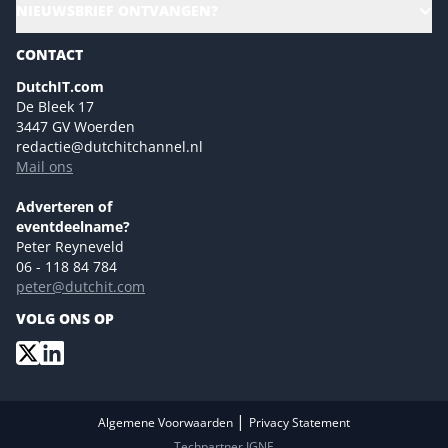
NIEUWSBRIEF ONTVANGEN?
Future of Business Technology
Magazines
Sustainability | Green IT
CONTACT
Marketing- en contentmogelijkheden 2026
Events- en sponsormogelijkheden 2026
DutchIT.com
De Bleek 17
Ons team
3447 GV Woerden
Colofon
redactie@dutchitchannel.nl
Mail ons
Tip de redactie
Versturen
Adverteren of
eventdeelname?
Peter Reyneveld
06 - 118 84 784
peter@dutchit.com
VOLG ONS OP
|
Algemene Voorwaarden
Privacy Statement
Techpartner IGNE