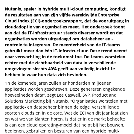
Nutanix
, speler in hybride multi-cloud computing, kondigt
de resultaten aan van zijn vijfde wereldwijde
Enterprise
Cloud Index (ECI)
-onderzoeksrapport, dat de vooruitgang in
cloudadoptie van organisaties meet. Het onderzoek toont
aan dat de IT-infrastructuur steeds diverser wordt en dat
organisaties worden uitgedaagd om databeheer en -
controle te integreren. De meerderheid van de IT-teams
gebruikt meer dan één IT-infrastructuur. Deze trend neemt
naar verwachting in de toekomst toe. De teams worstelen
echter met de zichtbaarheid van data in verschillende
omgevingen: slechts 40% geeft aan volledig inzicht te
hebben in waar hun data zich bevinden.
“In de komende jaren zullen er honderden miljoenen
applicaties worden geschreven. Deze genereren ongekende
hoeveelheden data”, zegt Lee Caswell, SVP, Product and
Solutions Marketing bij Nutanix. “Organisaties worstelen met
applicatie- en databeheer binnen de edge, verschillende
soorten clouds en in de core. Wat de ECI van dit jaar laat zien
en wat we van klanten horen, is dat er in de markt behoefte
is aan een cloud operating-model dat helpt bij het bouwen,
bedienen, gebruiken en besturen van een hybride multi-