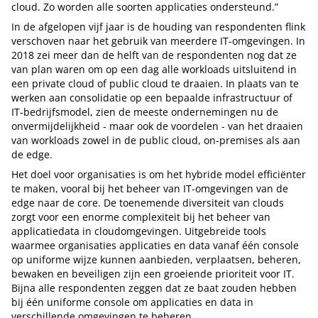
cloud. Zo worden alle soorten applicaties ondersteund.”
In de afgelopen vijf jaar is de houding van respondenten flink
verschoven naar het gebruik van meerdere IT-omgevingen. In
2018 zei meer dan de helft van de respondenten nog dat ze
van plan waren om op een dag alle workloads uitsluitend in
een private cloud of public cloud te draaien. In plaats van te
werken aan consolidatie op een bepaalde infrastructuur of
IT-bedrijfsmodel, zien de meeste ondernemingen nu de
onvermijdelijkheid - maar ook de voordelen - van het draaien
van workloads zowel in de public cloud, on-premises als aan
de edge.
Het doel voor organisaties is om het hybride model efficiënter
te maken, vooral bij het beheer van IT-omgevingen van de
edge naar de core. De toenemende diversiteit van clouds
zorgt voor een enorme complexiteit bij het beheer van
applicatiedata in cloudomgevingen. Uitgebreide tools
waarmee organisaties applicaties en data vanaf één console
op uniforme wijze kunnen aanbieden, verplaatsen, beheren,
bewaken en beveiligen zijn een groeiende prioriteit voor IT.
Bijna alle respondenten zeggen dat ze baat zouden hebben
bij één uniforme console om applicaties en data in
verschillende omgevingen te beheren.