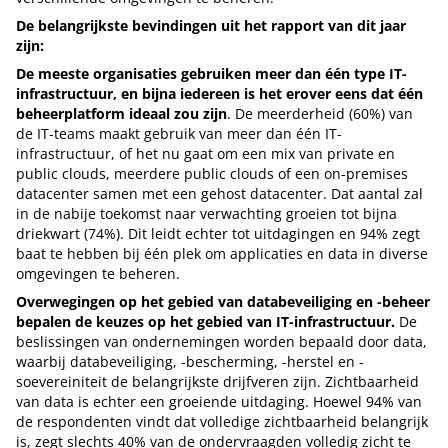
De belangrijkste bevindingen uit het rapport van dit jaar
zijn:
De meeste organisaties gebruiken meer dan één type IT-
infrastructuur, en bijna iedereen is het erover eens dat één
beheerplatform ideaal zou zijn
. De meerderheid (60%) van
de IT-teams maakt gebruik van meer dan één IT-
infrastructuur, of het nu gaat om een mix van private en
public clouds, meerdere public clouds of een on-premises
datacenter samen met een gehost datacenter. Dat aantal zal
in de nabije toekomst naar verwachting groeien tot bijna
driekwart (74%). Dit leidt echter tot uitdagingen en 94% zegt
baat te hebben bij één plek om applicaties en data in diverse
omgevingen te beheren.
Overwegingen op het gebied van databeveiliging en -beheer
bepalen de keuzes op het gebied van IT-infrastructuur.
De
beslissingen van ondernemingen worden bepaald door data,
waarbij databeveiliging, -bescherming, -herstel en -
soevereiniteit de belangrijkste drijfveren zijn. Zichtbaarheid
van data is echter een groeiende uitdaging. Hoewel 94% van
de respondenten vindt dat volledige zichtbaarheid belangrijk
is, zegt slechts 40% van de ondervraagden volledig zicht te