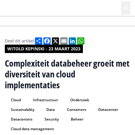
HR | Talent | Diversity
Future of Business Technology
Culture
Deel
Facebook
X
Email
LinkedIn
WhatsApp
Deel dit artikel
WITOLD KEPINSKI - 23 MAART 2023
Complexiteit databeheer groeit met
diversiteit van cloud
implementaties
Cloud
Infrastructuur
Onderzoek
Sustainability
Data
Containers
Datacenter
Datacenters
Security
Beheer
Cloud data management