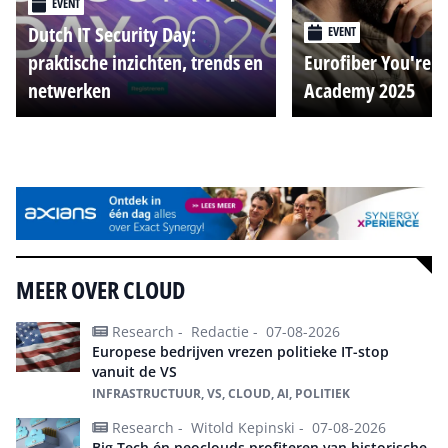
EVENT
Dutch IT Security Day:
EVENT
praktische inzichten, trends en
Eurofiber You're o
netwerken
Academy 2025
Alle events
MEER OVER CLOUD
Research -
Redactie -
07-08-2026
Europese bedrijven vrezen politieke IT-stop
vanuit de VS
INFRASTRUCTUUR, VS, CLOUD, AI, POLITIEK
Research -
Witold Kepinski -
07-08-2026
Big Tech én neoclouds profiteren van historische