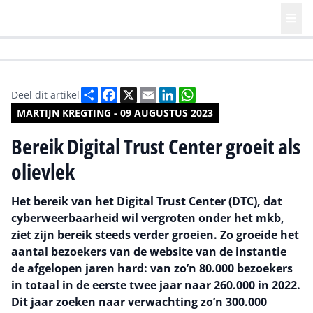
HR | Talent | Diversity
Future of Business Technology
Culture
Deel
Facebook
X
Email
LinkedIn
WhatsApp
Deel dit artikel
MARTIJN KREGTING - 09 AUGUSTUS 2023
Bereik Digital Trust Center groeit als
olievlek
Het bereik van het Digital Trust Center (DTC), dat
cyberweerbaarheid wil vergroten onder het mkb,
ziet zijn bereik steeds verder groeien. Zo groeide het
aantal bezoekers van de website van de instantie
de afgelopen jaren hard: van zo’n 80.000 bezoekers
in totaal in de eerste twee jaar naar 260.000 in 2022.
Dit jaar zoeken naar verwachting zo’n 300.000