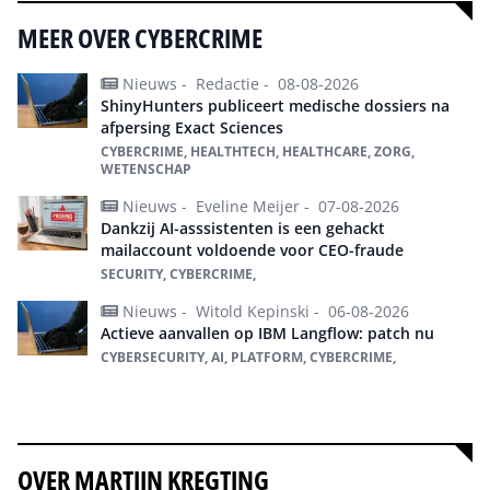
MEER OVER CYBERCRIME
Nieuws -
Redactie -
08-08-2026
ShinyHunters publiceert medische dossiers na
afpersing Exact Sciences
CYBERCRIME, HEALTHTECH, HEALTHCARE, ZORG,
WETENSCHAP
Nieuws -
Eveline Meijer -
07-08-2026
Dankzij AI-asssistenten is een gehackt
mailaccount voldoende voor CEO-fraude
SECURITY, CYBERCRIME,
Nieuws -
Witold Kepinski -
06-08-2026
Actieve aanvallen op IBM Langflow: patch nu
CYBERSECURITY, AI, PLATFORM, CYBERCRIME,
Alles over cybercrime
OVER MARTIJN KREGTING