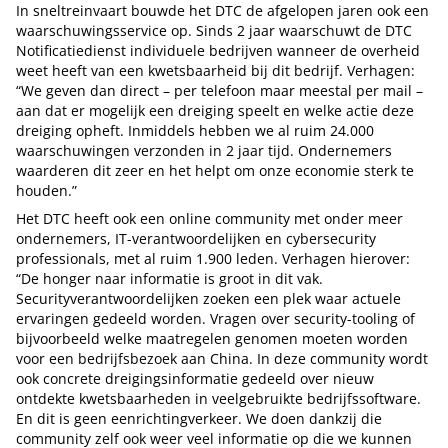
In sneltreinvaart bouwde het DTC de afgelopen jaren ook een
waarschuwingsservice op. Sinds 2 jaar waarschuwt de DTC
Notificatiedienst individuele bedrijven wanneer de overheid
weet heeft van een kwetsbaarheid bij dit bedrijf. Verhagen:
“We geven dan direct – per telefoon maar meestal per mail –
aan dat er mogelijk een dreiging speelt en welke actie deze
dreiging opheft. Inmiddels hebben we al ruim 24.000
waarschuwingen verzonden in 2 jaar tijd. Ondernemers
waarderen dit zeer en het helpt om onze economie sterk te
houden.”
Het DTC heeft ook een online community met onder meer
ondernemers, IT-verantwoordelijken en cybersecurity
professionals, met al ruim 1.900 leden. Verhagen hierover:
“De honger naar informatie is groot in dit vak.
Securityverantwoordelijken zoeken een plek waar actuele
ervaringen gedeeld worden. Vragen over security-tooling of
bijvoorbeeld welke maatregelen genomen moeten worden
voor een bedrijfsbezoek aan China. In deze community wordt
ook concrete dreigingsinformatie gedeeld over nieuw
ontdekte kwetsbaarheden in veelgebruikte bedrijfssoftware.
En dit is geen eenrichtingverkeer. We doen dankzij die
community zelf ook weer veel informatie op die we kunnen