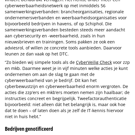
cyberweerbaarheidsnetwerk op met inmiddels 56
samenwerkingsverbanden: brancheorganisaties, regionale
ondernemersverbanden en weerbaarheidsorganisaties voor
bijvoorbeeld bedrijven in havens, of op Schiphol. Die
samenwerkingsverbanden besteden steeds meer aandacht
aan cybersecurity en -weerbaarheid, zoals in hun
nieuwsbrieven en trainingen. Soms pakken ze ook een
adviesrol, of willen ze concrete tools aanbieden. Daarvoor
leunen ze dan vaak op het DTC.
“Zo bieden wij simpele tools als de
CyberVeilig Check
voor zzp
en mkb. Daarmee weet je in vijf minuten welke acties je kunt
ondernemen om aan de slag te gaan met de
cyberweerbaarheid van je bedrijf. Dit kan het
cyberbewustzijn en cyberweerbaarheid enorm vergroten. De
acties die zzp’ers en mkb’ers moeten nemen zijn haalbaar; de
instructies concreet en begrijpelijk. Tweefactorauthenticatie
bijvoorbeeld: niet alleen dát het belangrijk is, maar ook hoe
dat te doen – of laten doen als je zelf de IT-kennis hiervoor
niet in huis hebt.”
Bedrijven genotificeerd