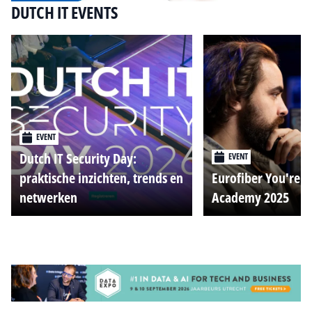
DUTCH IT EVENTS
EVENT
Dutch IT Security Day:
EVENT
praktische inzichten, trends en
Eurofiber You're o
netwerken
Academy 2025
Alle events