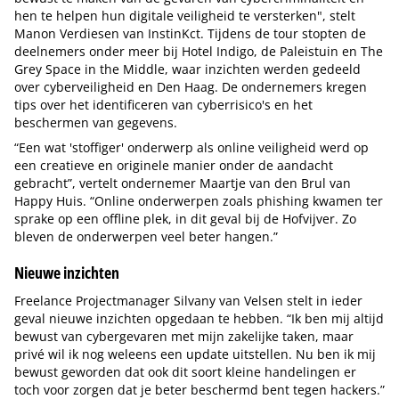
hen te helpen hun digitale veiligheid te versterken", stelt
Manon Verdiesen van InstinKct. Tijdens de tour stopten de
deelnemers onder meer bij Hotel Indigo, de Paleistuin en The
Grey Space in the Middle, waar inzichten werden gedeeld
over cyberveiligheid en Den Haag. De ondernemers kregen
tips over het identificeren van cyberrisico's en het
beschermen van gegevens.
“Een wat 'stoffiger' onderwerp als online veiligheid werd op
een creatieve en originele manier onder de aandacht
gebracht”, vertelt ondernemer Maartje van den Brul van
Happy Huis. “Online onderwerpen zoals phishing kwamen ter
sprake op een offline plek, in dit geval bij de Hofvijver. Zo
bleven de onderwerpen veel beter hangen.”
Nieuwe inzichten
Freelance Projectmanager Silvany van Velsen stelt in ieder
geval nieuwe inzichten opgedaan te hebben. “Ik ben mij altijd
bewust van cybergevaren met mijn zakelijke taken, maar
privé wil ik nog weleens een update uitstellen. Nu ben ik mij
bewust geworden dat ook dit soort kleine handelingen er
toch voor zorgen dat je beter beschermd bent tegen hackers.”