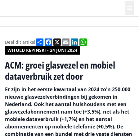
HR | Talent | Diversity
Future of Business Technology
Culture
Deel
Facebook
X
Email
LinkedIn
WhatsApp
Deel dit artikel
WITOLD KEPINSKI - 24 JUNI 2024
ACM: groei glasvezel en mobiel
dataverbruik zet door
Er zijn in het eerste kwartaal van 2024 zo'n 250.000
nieuwe glasvezelverbindingen bij gekomen in
Nederland. Ook het aantal huishoudens met een
glasvezelabonnement nam toe (+3,5%), net als het
mobiele dataverbruik (+1,7%) en het aantal
abonnementen op mobiele telefonie (+0,5%). De
combinatie van een bundel met drie vaste diensten