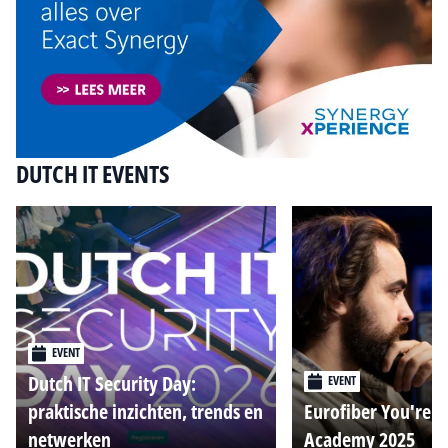
DUTCH IT EVENTS
EVENT
Dutch IT Security Day:
EVENT
praktische inzichten, trends en
Eurofiber You're o
netwerken
Academy 2025