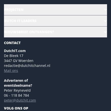
PROJECTEN
HR | Talent | Diversity
DUTCH IT LEADERS
Culture & leadership
Alle evenementen
NIEUWSBRIEF ONTVANGEN?
Future of Business Technology
Magazines
Sustainability | Green IT
CONTACT
Marketing- en contentmogelijkheden 2026
Events- en sponsormogelijkheden 2026
DutchIT.com
De Bleek 17
Ons team
3447 GV Woerden
Colofon
redactie@dutchitchannel.nl
Mail ons
Tip de redactie
Versturen
Adverteren of
eventdeelname?
Peter Reyneveld
06 - 118 84 784
peter@dutchit.com
VOLG ONS OP