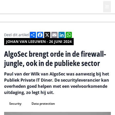
HR | Talent | Diversity
Future of Business Technology
Culture
Deel
Facebook
X
Email
LinkedIn
WhatsApp
Deel dit artikel
JOHAN VAN LEEUWEN - 26 JUNI 2024
AlgoSec brengt orde in de firewall-
jungle, ook in de publieke sector
Paul van der Wilk van AlgoSec was aanwezig bij het
Publiek Private IT Diner. De securityleverancier kan
overheden goed helpen met een veelvoorkomende
uitdaging, zo legt hij uit.
Security
Data protection