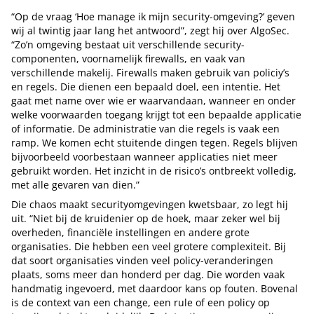
“Op de vraag ‘Hoe manage ik mijn security-omgeving?’ geven
wij al twintig jaar lang het antwoord”, zegt hij over AlgoSec.
“Zo’n omgeving bestaat uit verschillende security-
componenten, voornamelijk firewalls, en vaak van
verschillende makelij. Firewalls maken gebruik van policiy’s
en regels. Die dienen een bepaald doel, een intentie. Het
gaat met name over wie er waarvandaan, wanneer en onder
welke voorwaarden toegang krijgt tot een bepaalde applicatie
of informatie. De administratie van die regels is vaak een
ramp. We komen echt stuitende dingen tegen. Regels blijven
bijvoorbeeld voorbestaan wanneer applicaties niet meer
gebruikt worden. Het inzicht in de risico’s ontbreekt volledig,
met alle gevaren van dien.”
Die chaos maakt securityomgevingen kwetsbaar, zo legt hij
uit. “Niet bij de kruidenier op de hoek, maar zeker wel bij
overheden, financiële instellingen en andere grote
organisaties. Die hebben een veel grotere complexiteit. Bij
dat soort organisaties vinden veel policy-veranderingen
plaats, soms meer dan honderd per dag. Die worden vaak
handmatig ingevoerd, met daardoor kans op fouten. Bovenal
is de context van een change, een rule of een policy op