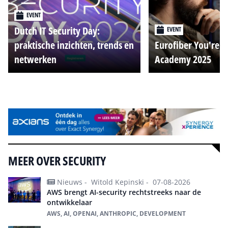
EVENT
Dutch IT Security Day:
EVENT
praktische inzichten, trends en
Eurofiber You're o
netwerken
Academy 2025
Alle events
MEER OVER SECURITY
Nieuws -
Witold Kepinski -
07-08-2026
AWS brengt AI-security rechtstreeks naar de
ontwikkelaar
AWS, AI, OPENAI, ANTHROPIC, DEVELOPMENT