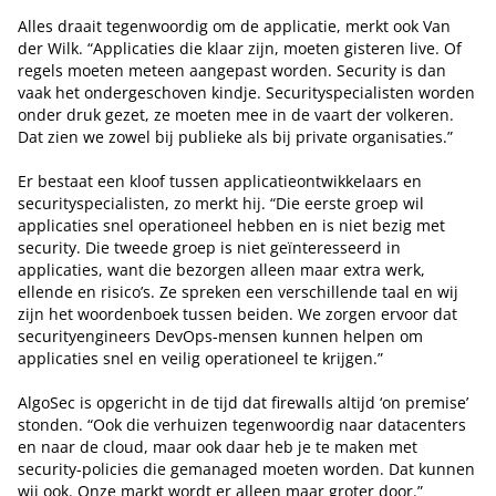
Alles draait tegenwoordig om de applicatie, merkt ook Van
der Wilk. “Applicaties die klaar zijn, moeten gisteren live. Of
regels moeten meteen aangepast worden. Security is dan
vaak het ondergeschoven kindje. Securityspecialisten worden
onder druk gezet, ze moeten mee in de vaart der volkeren.
Dat zien we zowel bij publieke als bij private organisaties.”
Er bestaat een kloof tussen applicatieontwikkelaars en
securityspecialisten, zo merkt hij. “Die eerste groep wil
applicaties snel operationeel hebben en is niet bezig met
security. Die tweede groep is niet geïnteresseerd in
applicaties, want die bezorgen alleen maar extra werk,
ellende en risico’s. Ze spreken een verschillende taal en wij
zijn het woordenboek tussen beiden. We zorgen ervoor dat
securityengineers DevOps-mensen kunnen helpen om
applicaties snel en veilig operationeel te krijgen.”
AlgoSec is opgericht in de tijd dat firewalls altijd ‘on premise’
stonden. “Ook die verhuizen tegenwoordig naar datacenters
en naar de cloud, maar ook daar heb je te maken met
security-policies die gemanaged moeten worden. Dat kunnen
wij ook. Onze markt wordt er alleen maar groter door.”