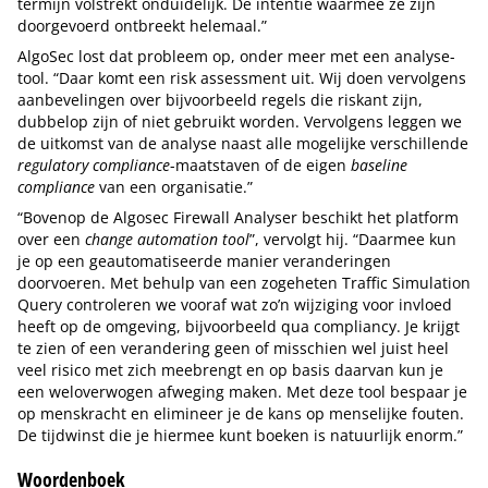
termijn volstrekt onduidelijk. De intentie waarmee ze zijn
doorgevoerd ontbreekt helemaal.”
AlgoSec lost dat probleem op, onder meer met een analyse-
tool. “Daar komt een risk assessment uit. Wij doen vervolgens
aanbevelingen over bijvoorbeeld regels die riskant zijn,
dubbelop zijn of niet gebruikt worden. Vervolgens leggen we
de uitkomst van de analyse naast alle mogelijke verschillende
regulatory compliance
-maatstaven of de eigen
baseline
compliance
van een organisatie.”
“Bovenop de Algosec Firewall Analyser beschikt het platform
over een
change automation tool
”, vervolgt hij. “Daarmee kun
je op een geautomatiseerde manier veranderingen
doorvoeren. Met behulp van een zogeheten Traffic Simulation
Query controleren we vooraf wat zo’n wijziging voor invloed
heeft op de omgeving, bijvoorbeeld qua compliancy. Je krijgt
te zien of een verandering geen of misschien wel juist heel
veel risico met zich meebrengt en op basis daarvan kun je
een weloverwogen afweging maken. Met deze tool bespaar je
op menskracht en elimineer je de kans op menselijke fouten.
De tijdwinst die je hiermee kunt boeken is natuurlijk enorm.”
Woordenboek