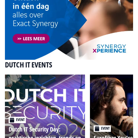
DUTCH IT EVENTS
EVENT
Dutch IT Security Day:
EVENT
praktische inzichten, trends en
Eurofiber You're o