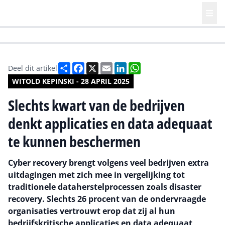
HR | Talent | Diversity
Future of Business Technology
Culture
Deel
Facebook
X
Email
LinkedIn
WhatsApp
Deel dit artikel
WITOLD KEPINSKI - 28 APRIL 2025
Slechts kwart van de bedrijven
denkt applicaties en data adequaat
te kunnen beschermen
Cyber recovery brengt volgens veel bedrijven extra
uitdagingen met zich mee in vergelijking tot
traditionele dataherstelprocessen zoals disaster
recovery. Slechts 26 procent van de ondervraagde
organisaties vertrouwt erop dat zij al hun
bedrijfskritische applicaties en data adequaat