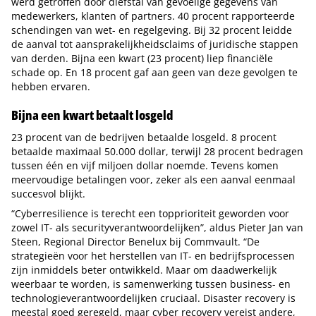
werd getroffen door diefstal van gevoelige gegevens van
medewerkers, klanten of partners. 40 procent rapporteerde
schendingen van wet- en regelgeving. Bij 32 procent leidde
de aanval tot aansprakelijkheidsclaims of juridische stappen
van derden. Bijna een kwart (23 procent) liep financiële
schade op. En 18 procent gaf aan geen van deze gevolgen te
hebben ervaren.
Bijna een kwart betaalt losgeld
23 procent van de bedrijven betaalde losgeld. 8 procent
betaalde maximaal 50.000 dollar, terwijl 28 procent bedragen
tussen één en vijf miljoen dollar noemde. Tevens komen
meervoudige betalingen voor, zeker als een aanval eenmaal
succesvol blijkt.
“Cyberresilience is terecht een topprioriteit geworden voor
zowel IT- als securityverantwoordelijken”, aldus Pieter Jan van
Steen, Regional Director Benelux bij Commvault. “De
strategieën voor het herstellen van IT- en bedrijfsprocessen
zijn inmiddels beter ontwikkeld. Maar om daadwerkelijk
weerbaar te worden, is samenwerking tussen business- en
technologieverantwoordelijken cruciaal. Disaster recovery is
meestal goed geregeld, maar cyber recovery vereist andere,