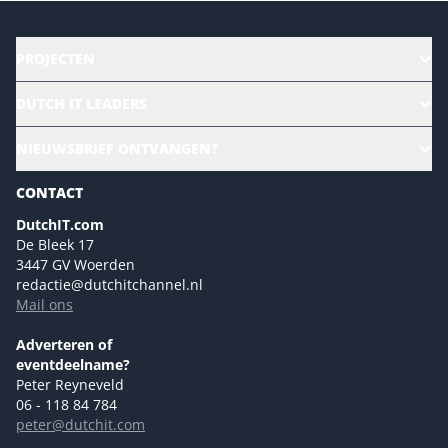
PROJECTEN
HR | Talent | Diversity
DUTCH IT LEADERS
Culture & leadership
Alle evenementen
NIEUWSBRIEF ONTVANGEN?
Future of Business Technology
Magazines
Sustainability | Green IT
CONTACT
Marketing- en contentmogelijkheden 2026
Events- en sponsormogelijkheden 2026
DutchIT.com
De Bleek 17
Ons team
3447 GV Woerden
Colofon
redactie@dutchitchannel.nl
Mail ons
Tip de redactie
Versturen
Adverteren of
eventdeelname?
Peter Reyneveld
06 - 118 84 784
peter@dutchit.com