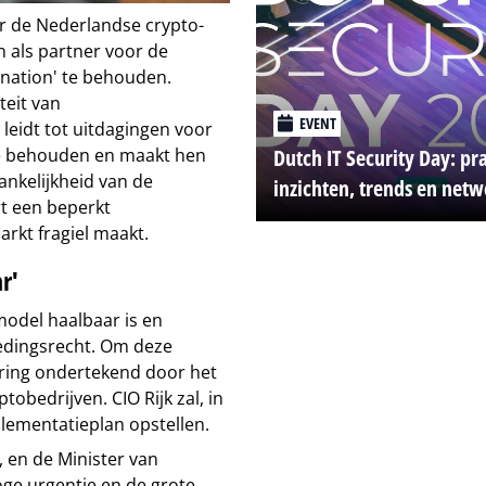
ar de Nederlandse crypto-
n als partner voor de
 nation' te behouden.
teit van
EVENT
leidt tot uitdagingen voor
te behouden en maakt hen
Dutch IT Security Day: pr
nkelijkheid van de
inzichten, trends en net
rt een beperkt
kt fragiel maakt.
r'
odel haalbaar is en
edingsrecht. Om deze
laring ondertekend door het
obedrijven. CIO Rijk zal, in
lementatieplan opstellen.
 en de Minister van
ge urgentie en de grote