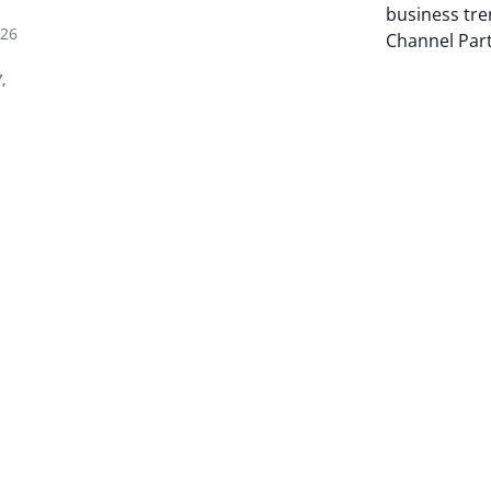
business tre
026
Channel Par
,
Auteur pagi