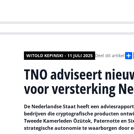
HR | Talent | Di
WITOLD KEPINSKI - 11 JULI 2025
Deel dit artikel
TNO adviseert nie
voor versterking Ne
De Nederlandse Staat heeft een adviesrappo
bedrijven die cryptografische producten ontwik
Tweede Kamerleden Özütok, Paternotte en Six-Di
strategische autonomie te waarborgen door ee