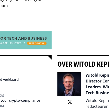
noom
OVER WITOLD KEP
Witold Kepin
et verklaard
Director Co
Leaders. Wit
Tech Busine
026
Witold Kepin
t voor crypto-compliance
NCE,
redacteuren,