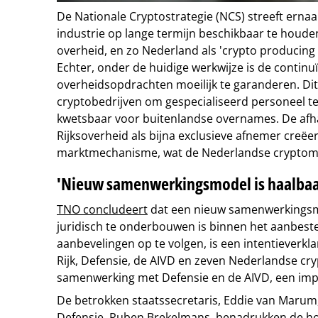
De Nationale Cryptostrategie (NCS) streeft erna
industrie op lange termijn beschikbaar te houde
overheid, en zo Nederland als 'crypto producing
Echter, onder de huidige werkwijze is de continuï
overheidsopdrachten moeilijk te garanderen. Dit 
cryptobedrijven om gespecialiseerd personeel 
kwetsbaar voor buitenlandse overnames. De afha
Rijksoverheid als bijna exclusieve afnemer creëe
marktmechanisme, wat de Nederlandse cryptomar
'Nieuw samenwerkingsmodel is haalbaa
TNO concludeert
dat een nieuw samenwerkingsm
juridisch te onderbouwen is binnen het aanbest
aanbevelingen op te volgen, is een intentieverk
Rijk, Defensie, de AIVD en zeven Nederlandse crypt
samenwerking met Defensie en de AIVD, een imp
De betrokken staatssecretaris, Eddie van Marum,
Defensie, Ruben Brekelmans, benadrukken de ho