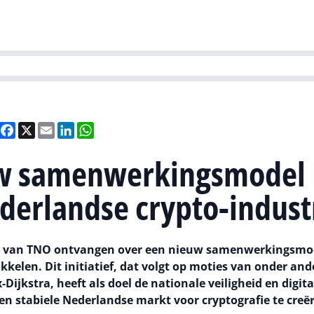
Partners
Evenementen
Agenda
O
versity
Future of Business Technology
Culture & Leadership
Sustain
Deel
Facebook
X
Email
LinkedIn
WhatsApp
uw samenwerkingsmodel
derlandse crypto-indust
rt van TNO ontvangen over een nieuw samenwerkingsmo
kelen. Dit initiatief, dat volgt op moties van onder and
jkstra, heeft als doel de nationale veiligheid en digita
n stabiele Nederlandse markt voor cryptografie te creë