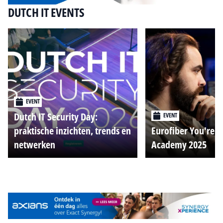
DUTCH IT EVENTS
EVENT
Dutch IT Security Day:
EVENT
praktische inzichten, trends en
Eurofiber You're o
netwerken
Academy 2025
Alle events