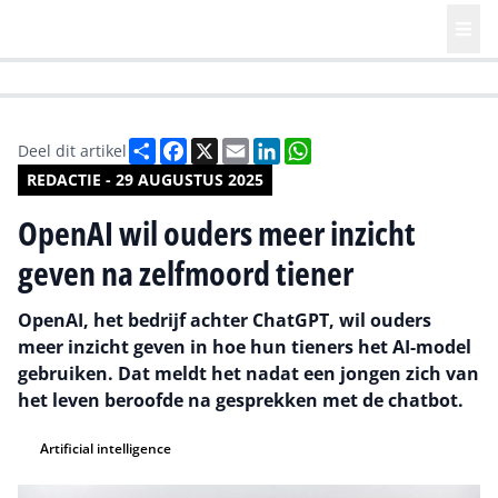
HR | Talent | Diversity
Future of Business Technology
Culture
Deel
Facebook
X
Email
LinkedIn
WhatsApp
Deel dit artikel
REDACTIE - 29 AUGUSTUS 2025
OpenAI wil ouders meer inzicht
geven na zelfmoord tiener
OpenAI, het bedrijf achter ChatGPT, wil ouders
meer inzicht geven in hoe hun tieners het AI-model
gebruiken. Dat meldt het nadat een jongen zich van
het leven beroofde na gesprekken met de chatbot.
Artificial intelligence