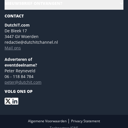
Alle evenementen
NIEUWSBRIEF ONTVANGEN?
Future of Business Technology
Magazines
Sustainability | Green IT
CONTACT
Marketing- en contentmogelijkheden 2026
Events- en sponsormogelijkheden 2026
DutchIT.com
De Bleek 17
Ons team
3447 GV Woerden
Colofon
redactie@dutchitchannel.nl
Mail ons
Tip de redactie
Versturen
Adverteren of
eventdeelname?
Peter Reyneveld
06 - 118 84 784
peter@dutchit.com
VOLG ONS OP
|
Algemene Voorwaarden
Privacy Statement
Techpartner IGNE