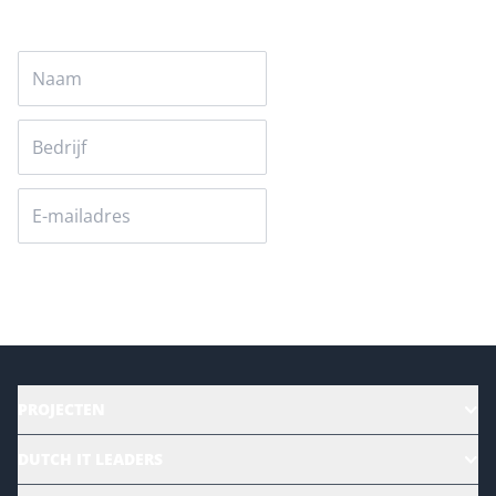
Versturen
PROJECTEN
HR | Talent | Diversity
DUTCH IT LEADERS
Culture & leadership