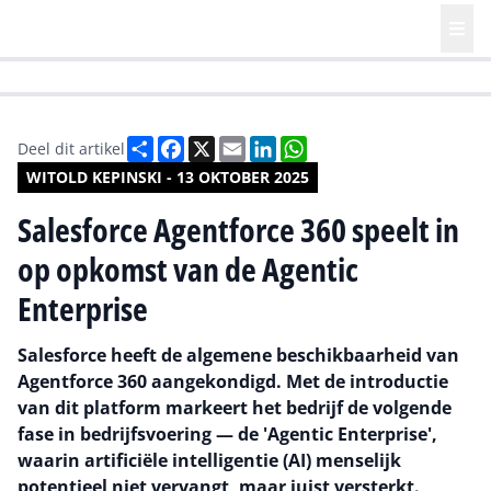
HR | Talent | Diversity
Future of Business Technology
Culture
Deel
Facebook
X
Email
LinkedIn
WhatsApp
Deel dit artikel
WITOLD KEPINSKI - 13 OKTOBER 2025
Salesforce Agentforce 360 speelt in
op opkomst van de Agentic
Enterprise
Salesforce heeft de algemene beschikbaarheid van
Agentforce 360 aangekondigd. Met de introductie
van dit platform markeert het bedrijf de volgende
fase in bedrijfsvoering — de 'Agentic Enterprise',
waarin artificiële intelligentie (AI) menselijk
potentieel niet vervangt, maar juist versterkt.