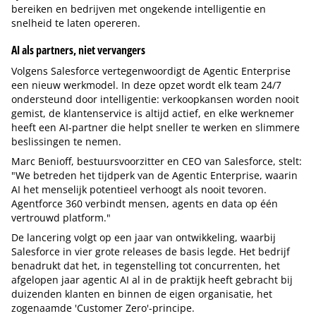
bereiken en bedrijven met ongekende intelligentie en
snelheid te laten opereren.
AI als partners, niet vervangers
Volgens Salesforce vertegenwoordigt de Agentic Enterprise
een nieuw werkmodel. In deze opzet wordt elk team 24/7
ondersteund door intelligentie: verkoopkansen worden nooit
gemist, de klantenservice is altijd actief, en elke werknemer
heeft een AI-partner die helpt sneller te werken en slimmere
beslissingen te nemen.
Marc Benioff, bestuursvoorzitter en CEO van Salesforce, stelt:
"We betreden het tijdperk van de Agentic Enterprise, waarin
AI het menselijk potentieel verhoogt als nooit tevoren.
Agentforce 360 verbindt mensen, agents en data op één
vertrouwd platform."
De lancering volgt op een jaar van ontwikkeling, waarbij
Salesforce in vier grote releases de basis legde. Het bedrijf
benadrukt dat het, in tegenstelling tot concurrenten, het
afgelopen jaar agentic AI al in de praktijk heeft gebracht bij
duizenden klanten en binnen de eigen organisatie, het
zogenaamde 'Customer Zero'-principe.