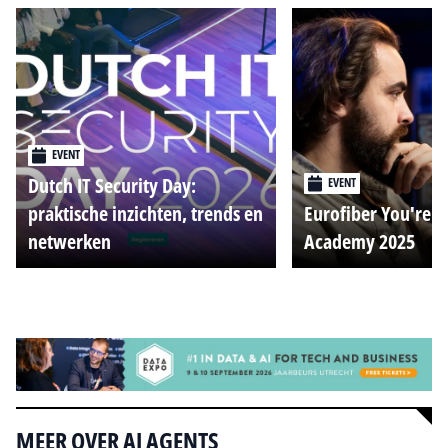
EVENT
Dutch IT Security Day:
EVENT
praktische inzichten, trends en
Eurofiber You're o
netwerken
Academy 2025
Alle events
MEER OVER AI AGENTS