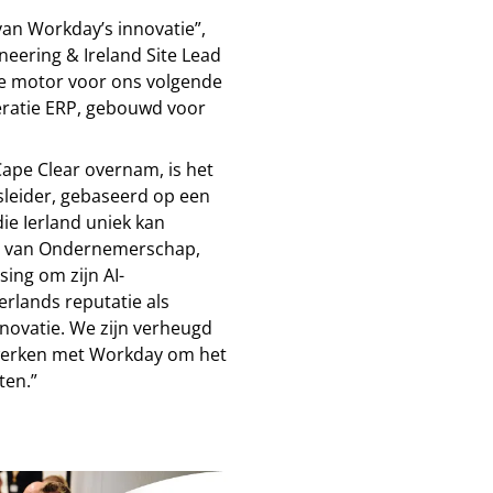
van Workday’s innovatie”,
neering & Ireland Site Lead
de motor voor ons volgende
eratie ERP, gebouwd voor
Cape Clear overnam, is het
sleider, gebaseerd op een
ie Ierland uniek kan
ter van Ondernemerschap,
ing om zijn AI-
erlands reputatie als
nnovatie. We zijn verheugd
 werken met Workday om het
ten.”