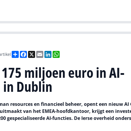
Partners
Evenementen
Agenda
O
versity
Future of Business Technology
Culture & Leadership
Sustain
Deel
Facebook
X
Email
LinkedIn
WhatsApp
artikel
175 miljoen euro in AI-
in Dublin
man resources en financieel beheer, opent een nieuw AI
l uitmaakt van het EMEA-hoofdkantoor, krijgt een invest
00 gespecialiseerde AI-functies. De Ierse overheid onder