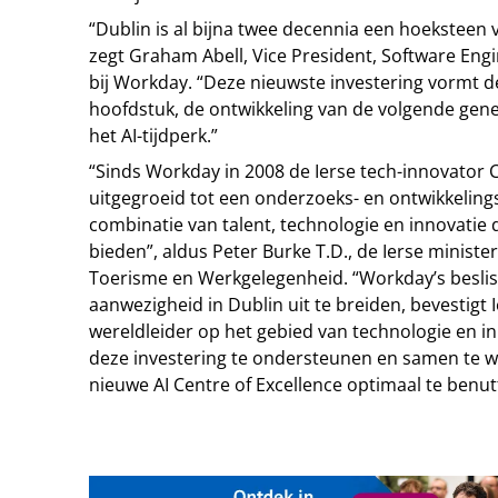
“Dublin is al bijna twee decennia een hoeksteen 
zegt Graham Abell, Vice President, Software Engi
bij Workday. “Deze nieuwste investering vormt 
hoofdstuk, de ontwikkeling van de volgende gen
het AI-tijdperk.”
“Sinds Workday in 2008 de Ierse tech-innovator 
uitgegroeid tot een onderzoeks- en ontwikkeling
combinatie van talent, technologie en innovatie d
bieden”, aldus Peter Burke T.D., de Ierse minis
Toerisme en Werkgelegenheid. “Workday’s besliss
aanwezigheid in Dublin uit te breiden, bevestigt I
wereldleider op het gebied van technologie en i
deze investering te ondersteunen en samen te
nieuwe AI Centre of Excellence optimaal te benut
Tip de redactie