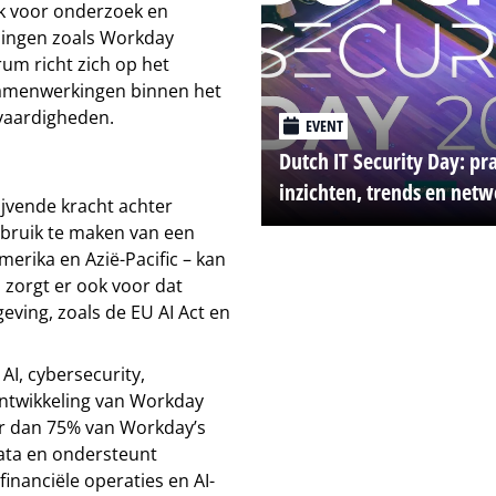
jk voor onderzoek en
singen zoals Workday
um richt zich op het
 samenwerkingen binnen het
vaardigheden.
EVENT
Dutch IT Security Day: pr
inzichten, trends en net
ijvende kracht achter
bruik te maken van een
erika en Azië-Pacific – kan
 zorgt er ook voor dat
eving, zoals de EU AI Act en
AI, cybersecurity,
ntwikkeling van Workday
eer dan 75% van Workday’s
data en ondersteunt
inanciële operaties en AI-