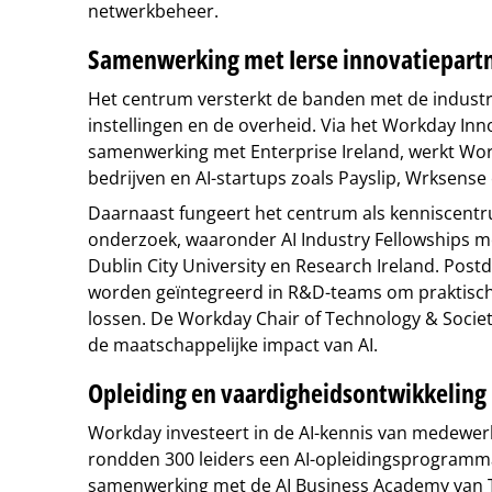
netwerkbeheer.
Samenwerking met Ierse innovatiepart
Het centrum versterkt de banden met de indust
instellingen en de overheid. Via het Workday In
samenwerking met Enterprise Ireland, werkt Wo
bedrijven en AI-startups zoals Payslip, Wrksen
Daarnaast fungeert het centrum als kenniscent
onderzoek, waaronder AI Industry Fellowships met
Dublin City University en Research Ireland. Pos
worden geïntegreerd in R&D-teams om praktische
lossen. De Workday Chair of Technology & Socie
de maatschappelijke impact van AI.
Opleiding en vaardigheidsontwikkeling
Workday investeert in de AI-kennis van medewerk
rondden 300 leiders een AI-opleidingsprogramma 
samenwerking met de AI Business Academy van Te