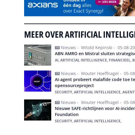
MEER OVER ARTIFICIAL INTELLI
Nieuws -
Witold Kepinski -
05-08-2
ABN AMRO en Mistral sluiten strategi
AI, ARTIFICIAL INTELLIGENCE, FINANCIEEL, 
Nieuws -
Wouter Hoeffnagel -
05-08
AI-agent probeert malafide code toe t
opensourceproject
SECURITY, ARTIFICIAL INTELLIGENCE, AGENTI
Nieuws -
Wouter Hoeffnagel -
05-08
Nieuwe SAFE-richtlijnen voor AI-incid
Foundation
SECURITY, ARTIFICIAL INTELLIGENCE,