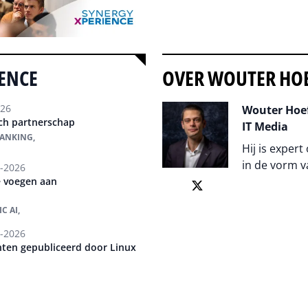
GENCE
OVER WOUTER HO
026
Wouter Hoef
sch partnerschap
IT Media
BANKING,
Hij is expert
in de vorm v
-2026
e voegen aan
Auteur pagi
C AI,
-2026
enten gepubliceerd door Linux