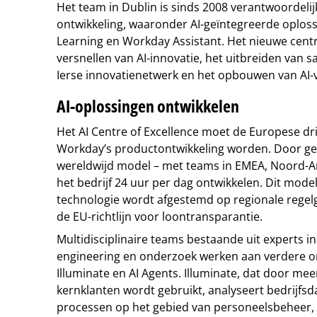
Het team in Dublin is sinds 2008 verantwoordeli
ontwikkeling, waaronder AI-geïntegreerde oplos
Learning en Workday Assistant. Het nieuwe centr
versnellen van AI-innovatie, het uitbreiden van
Ierse innovatienetwerk en het opbouwen van AI-
AI-oplossingen ontwikkelen
Het AI Centre of Excellence moet de Europese dr
Workday’s productontwikkeling worden. Door ge
wereldwijd model – met teams in EMEA, Noord-Am
het bedrijf 24 uur per dag ontwikkelen. Dit model
technologie wordt afgestemd op regionale regelg
de EU-richtlijn voor loontransparantie.
Multidisciplinaire teams bestaande uit experts in 
engineering en onderzoek werken aan verdere o
Illuminate en AI Agents. Illuminate, dat door m
kernklanten wordt gebruikt, analyseert bedrijfs
processen op het gebied van personeelsbeheer, f