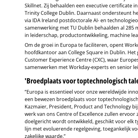
Skillnet. Zij behaalden een executive certificate i
Trinity College Dublin. Daarnaast ondersteunt h
via IDA Ireland postdoctorale AI- en technologieo
samenwerking met TU Dublin behaalden al 285 m
in leiderschap, productontwikkeling, machine lea
Om de groei in Europa te faciliteren, opent Wor
hoofdkantoor aan College Square in Dublin. Het
Customer Experience Centre (CXC), waar Europe
samenwerken met Workday-experts en senior le
'Broedplaats voor toptechnologisch tal
“Europa is essentieel voor onze wereldwijde innov
een bewezen broedplaats voor toptechnologisch t
Kazmaier, President, Product and Technology bij
werk van ons Centre of Excellence zullen ervoor
doelgericht wordt ontwikkeld, geschikt voor elk 
lijn met evoluerende regelgeving, toegankelijk v
zakelijke waarde.”