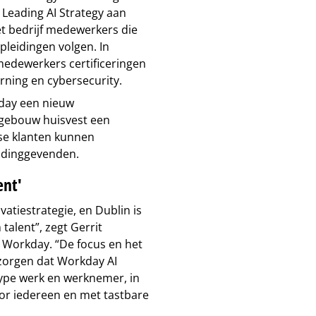
n Leading AI Strategy aan
et bedrijf medewerkers die
pleidingen volgen. In
edewerkers certificeringen
rning en cybersecurity.
kday een nieuw
 gebouw huisvest een
se klanten kunnen
idinggevenden.
ent'
atiestrategie, en Dublin is
alent”, zegt Gerrit
 Workday. “De focus en het
 zorgen dat Workday AI
type werk en werknemer, in
oor iedereen en met tastbare