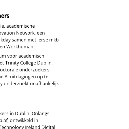
ners
rie, academische
novation Network, een
rkday samen met Ierse mkb-
se en Workhuman.
rum voor academisch
 Trinity College Dublin,
tdoctorale onderzoekers
 AI-uitdagingen op te
ty onderzoekt onafhankelijk
ers in Dublin. Onlangs
af, ontwikkeld in
chnology Ireland Digital