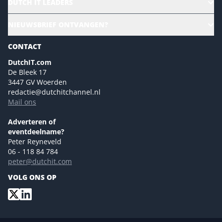
DUTCH IT LEADERS
Culture & leadership
Alle evenementen
NIEUWSBRIEF ONTVANGEN?
Future of Business Technology
Magazines
Sustainability | Green IT
CONTACT
Marketing- en contentmogelijkheden 2026
Events- en sponsormogelijkheden 2026
DutchIT.com
De Bleek 17
Ons team
3447 GV Woerden
Colofon
redactie@dutchitchannel.nl
Mail ons
Tip de redactie
Versturen
Adverteren of
eventdeelname?
Peter Reyneveld
06 - 118 84 784
peter@dutchit.com
VOLG ONS OP