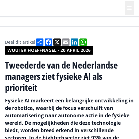
HR | Talent | Diversity
Future of Business Technology
Culture
Deel
Facebook
X
Email
LinkedIn
WhatsApp
Deel dit artikel
WOUTER HOEFFNAGEL - 20 APRIL 2026
Tweederde van de Nederlandse
managers ziet fysieke AI als
prioriteit
Fysieke AI markeert een belangrijke ontwikkeling in
de robotica, waarbij de focus verschuift van
automatisering naar autonome actie in de fysieke
wereld. De mogelijkheden die deze technologie
biedt, worden breed erkend in verschillende
sectoren. In de hightechsector ziet 93% van de