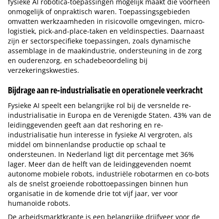
fysieke AI robotica-toepassingen mogelijk maakt die voorheen
onmogelijk of onpraktisch waren. Toepassingsgebieden
omvatten werkzaamheden in risicovolle omgevingen, micro-
logistiek, pick-and-place-taken en veldinspecties. Daarnaast
zijn er sectorspecifieke toepassingen, zoals dynamische
assemblage in de maakindustrie, ondersteuning in de zorg
en ouderenzorg, en schadebeoordeling bij
verzekeringskwesties.
Bijdrage aan re-industrialisatie en operationele veerkracht
Fysieke AI speelt een belangrijke rol bij de versnelde re-
industrialisatie in Europa en de Verenigde Staten. 43% van de
leidinggevenden geeft aan dat reshoring en re-
industrialisatie hun interesse in fysieke AI vergroten, als
middel om binnenlandse productie op schaal te
ondersteunen. In Nederland ligt dit percentage met 36%
lager. Meer dan de helft van de leidinggevenden noemt
autonome mobiele robots, industriële robotarmen en co-bots
als de snelst groeiende robottoepassingen binnen hun
organisatie in de komende drie tot vijf jaar, ver voor
humanoïde robots.
De arbeidsmarktkrapte is een belangrijke drijfveer voor de