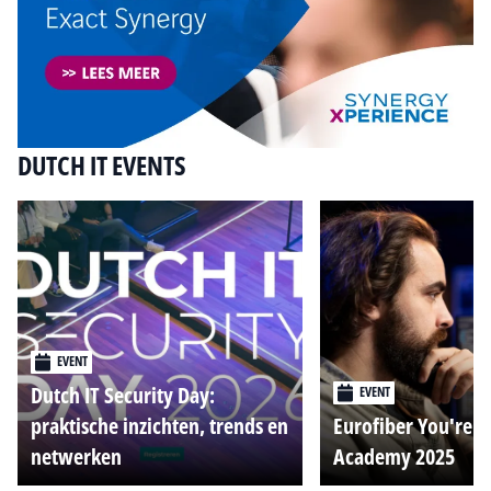
DUTCH IT EVENTS
EVENT
Dutch IT Security Day:
EVENT
praktische inzichten, trends en
Eurofiber You're o
netwerken
Academy 2025