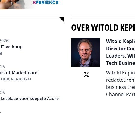
OVER WITOLD KEP
2026
Witold Kepin
 IT-verkoop
Director Co
I
Leaders. Wit
Tech Busine
026
Witold Kepin
rosoft Marketplace
CLOUD, PLATFORM
redacteuren,
business tre
026
Channel Par
ketplace voor soepele Azure-
Auteur pagi
,