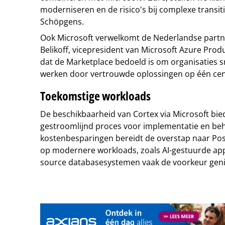
moderniseren en de risico's bij complexe transit
Schöpgens.
Ook Microsoft verwelkomt de Nederlandse partner
Belikoff, vicepresident van Microsoft Azure Pro
dat de Marketplace bedoeld is om organisaties sn
werken door vertrouwde oplossingen op één cent
Toekomstige workloads
De beschikbaarheid van Cortex via Microsoft bie
gestroomlijnd proces voor implementatie en beh
kostenbesparingen bereidt de overstap naar Pos
op modernere workloads, zoals AI-gestuurde app
source databasesystemen vaak de voorkeur geni
Tip de redactie