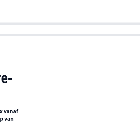
ns team
Magazines
Dutch IT Channel
ability | Green IT
re-
x vanaf
ap van