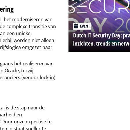
ering
bij het moderniseren van
EVENT
de complexe transitie van
an een unieke,
Dutch IT Security Day: pr
erbij worden niet alleen
inzichten, trends en net
rijfslogica omgezet naar
rgaans het realiseren van
 Oracle, terwijl
veranciers (vendor lock-in)
, is de stap naar de
aarheid en
"Door onze expertise te
en in staat sneller te