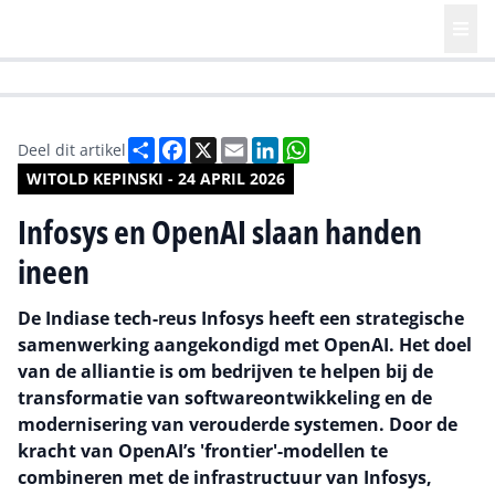
HR | Talent | Diversity
Future of Business Technology
Culture
Deel
Facebook
X
Email
LinkedIn
WhatsApp
Deel dit artikel
WITOLD KEPINSKI - 24 APRIL 2026
Infosys en OpenAI slaan handen
ineen
De Indiase tech-reus Infosys heeft een strategische
samenwerking aangekondigd met OpenAI. Het doel
van de alliantie is om bedrijven te helpen bij de
transformatie van softwareontwikkeling en de
modernisering van verouderde systemen. Door de
kracht van OpenAI’s 'frontier'-modellen te
combineren met de infrastructuur van Infosys,