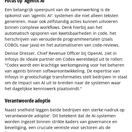
Focus op 'Agentic AI'
Een belangrijk speerpunt van de samenwerking is de
opkomst van 'agentic AI': systemen die niet alleen teksten
genereren, maar ook zelfstandig acties kunnen uitvoeren
binnen complexe workflows. Denk hierbij aan het
automatisch opsporen van kwetsbaarheden in code, het
herschrijven van verouderde programmeertalen (zoals
COBOL naar Java) en het automatiseren van code-reviews.
Denise Dresser, Chief Revenue Officer bij OpenAI, ziet in
Infosys de ideale partner om Codex wereldwijd uit te rollen:
"Codex wordt een krachtige werkomgeving voor het beheren
van agents binnen softwareontwikkeling. De expertise van
Infosys in grootschalige transformaties stelt bedrijven in staat
om de impact van AI uit te breiden naar de systemen waar
het dagelijkse kenniswerk plaatsvindt."
Verantwoorde adoptie
Naast snelheid leggen beide bedrijven een sterke nadruk op
'verantwoorde adoptie'. Dit betekent dat de AI-systemen
worden ingezet binnen strikte kaders van governance en
beveiliging, een cruciale vereiste voor sectoren als de