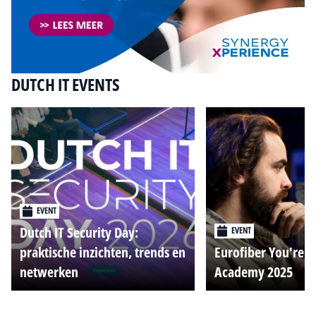
DUTCH IT EVENTS
EVENT
Dutch IT Security Day:
EVENT
praktische inzichten, trends en
Eurofiber You're o
netwerken
Academy 2025
Alle events