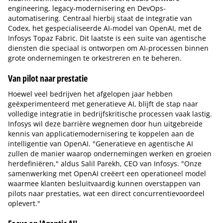
engineering, legacy-modernisering en DevOps-
automatisering. Centraal hierbij staat de integratie van
Codex, het gespecialiseerde AI-model van OpenAI, met de
Infosys Topaz Fabric. Dit laatste is een suite van agentische
diensten die speciaal is ontworpen om AI-processen binnen
grote ondernemingen te orkestreren en te beheren.
Van pilot naar prestatie
Hoewel veel bedrijven het afgelopen jaar hebben
geëxperimenteerd met generatieve AI, blijft de stap naar
volledige integratie in bedrijfskritische processen vaak lastig.
Infosys wil deze barrière wegnemen door hun uitgebreide
kennis van applicatiemodernisering te koppelen aan de
intelligentie van OpenAI. "Generatieve en agentische AI
zullen de manier waarop ondernemingen werken en groeien
herdefiniëren," aldus Salil Parekh, CEO van Infosys. "Onze
samenwerking met OpenAI creëert een operationeel model
waarmee klanten besluitvaardig kunnen overstappen van
pilots naar prestaties, wat een direct concurrentievoordeel
oplevert."