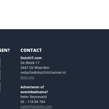
GEN?
CONTACT
DutchIT.com
De Bleek 17
3447 GV Woerden
redactie@dutchitchannel.nl
Mail ons
Adverteren of
eventdeelname?
Peter Reyneveld
06 - 118 84 784
peter@dutchit.com