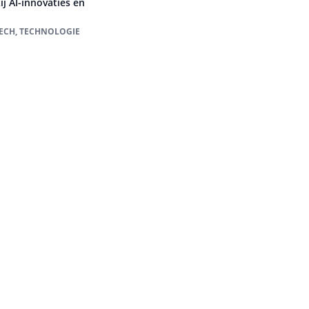
j AI-innovaties en
Auteur pagi
TECH, TECHNOLOGIE