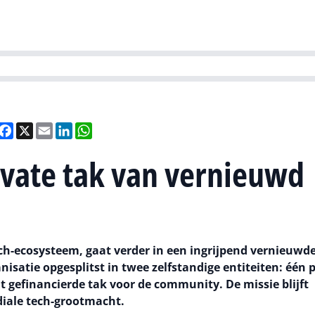
Partners
Evenementen
Agenda
O
versity
Future of Business Technology
Culture & Leadership
Sustain
eel
Facebook
X
Email
LinkedIn
WhatsApp
rivate tak van vernieuwd
ch-ecosysteem, gaat verder in een ingrijpend vernieuwd
nisatie opgesplitst in twee zelfstandige entiteiten: één 
t gefinancierde tak voor de community. De missie blijft
diale tech-grootmacht.