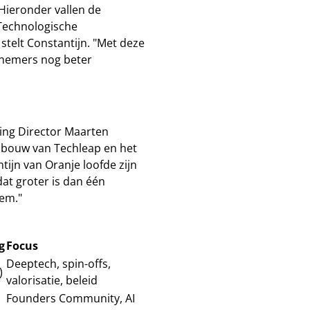
 Hieronder vallen de
Technologische
 stelt Constantijn. "Met deze
rnemers nog beter
ging Director Maarten
opbouw van Techleap en het
tijn van Oranje loofde zijn
at groter is dan één
em."
g
Focus
Deeptech, spin-offs,
)
valorisatie, beleid
Founders Community, AI