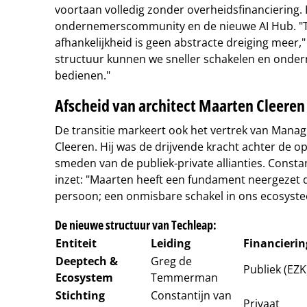
voortaan volledig zonder overheidsfinanciering.
ondernemerscommunity en de nieuwe AI Hub. "
afhankelijkheid is geen abstracte dreiging meer,"
structuur kunnen we sneller schakelen en onde
bedienen."
Afscheid van architect Maarten Cleeren
De transitie markeert ook het vertrek van Mana
Cleeren. Hij was de drijvende kracht achter de 
smeden van de publiek-private allianties. Constan
inzet: "Maarten heeft een fundament neergezet d
persoon; een onmisbare schakel in ons ecosyste
De nieuwe structuur van Techleap:
Entiteit
Leiding
Financierin
Deeptech &
Greg de
Publiek (EZK
Ecosystem
Temmerman
Stichting
Constantijn van
Privaat