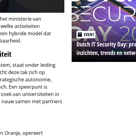
 het ministerie van
elke activiteiten
 een hybride model dat
EVENT
baarheid.
Dutch IT Security Day: pr
inzichten, trends en net
teit
tem, staat onder leiding
ht deze tak zich op
strategische autonomie,
ch. Een speerpunt is
zoek van universiteiten in
ap nauw samen met partners
an Oranje, opereert