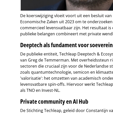
De koerswijziging vloeit voort uit een besluit van
Economische Zaken uit 2023 om te onderzoeken w
commercieel levensvatbaar zijn. Het resultaat is
publieke belangen combineert met private wend
Deeptech als fundament voor soevereini
De publieke entiteit, Techleap Deeptech & Ecosys
van Greg de Temmerman. Met overheidssteun ric
sectoren die cruciaal zijn voor de Nederlandse 
zoals quantumtechnologie, semicon en klimaatte
'valorisatie': het omzetten van academisch onder
levensvatbare spin-offs. Hiervoor werkt Techle
als TNO en Invest-NL.
Private community en AI Hub
De Stichting Techleap, geleid door Constantijn v