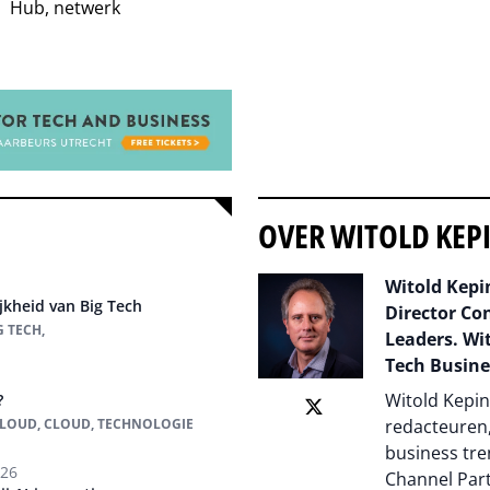
Hub, netwerk
OVER WITOLD KEP
Witold Kepin
jkheid van Big Tech
Director Co
G TECH,
Leaders. Wit
Tech Busine
Witold Kepin
?
 CLOUD, CLOUD, TECHNOLOGIE
redacteuren,
business tre
026
Channel Par