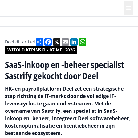
HR | Talent | Diversity
Future of Business Technology
Culture
Deel
Facebook
X
Email
LinkedIn
WhatsApp
Deel dit artikel
WITOLD KEPINSKI - 07 MEI 2026
SaaS-inkoop en -beheer specialist
Sastrify gekocht door Deel
HR- en payrollplatform Deel zet een strategische
stap richting de IT-markt door de volledige IT-
levenscyclus te gaan ondersteunen. Met de
overname van Sastrify, een specialist in SaaS-
inkoop en -beheer, integreert Deel softwarebeheer,
kostenoptimalisatie en licentiebeheer in zijn
bestaande ecosysteem.