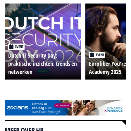
EVENT
Dutch IT Security Day:
EVENT
praktische inzichten, trends en
Eurofiber You're o
netwerken
Academy 2025
Alle events
MEER OVER HR