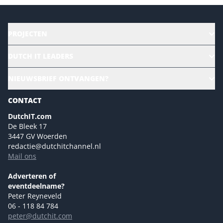
PROJECTEN
HR | Talent | Diversity
DUTCH IT LEADERS
Culture & leadership
Alle evenementen
NIEUWSBRIEF ONTVANGEN?
Future of Business Technology
Magazines
Sustainability | Green IT
CONTACT
Marketing- en contentmogelijkheden 2026
Events- en sponsormogelijkheden 2026
DutchIT.com
De Bleek 17
Ons team
3447 GV Woerden
Colofon
redactie@dutchitchannel.nl
Mail ons
Tip de redactie
Versturen
Adverteren of
eventdeelname?
Peter Reyneveld
06 - 118 84 784
peter@dutchit.com