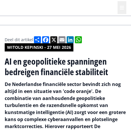
HR | Talent | Diversity
Future of Business Technology
Culture
Deel
Facebook
X
Email
LinkedIn
WhatsApp
Deel dit artikel
WITOLD KEPINSKI - 27 MEI 2026
AI en geopolitieke spanningen
bedreigen financiële stabiliteit
De Nederlandse financiële sector bevindt zich nog
altijd in een situatie van 'code oranje'. De
combinatie van aanhoudende geopolitieke
turbulentie en de razendsnelle opkomst van
kunstmatige intelligentie (AI) zorgt voor een grotere
kans op complexe cyberaanvallen en plotselinge
marktcorrecties. Hierover rapporteert De