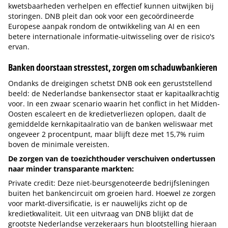
kwetsbaarheden verhelpen en effectief kunnen uitwijken bij
storingen. DNB pleit dan ook voor een gecoördineerde
Europese aanpak rondom de ontwikkeling van AI en een
betere internationale informatie-uitwisseling over de risico's
ervan.
Banken doorstaan stresstest, zorgen om schaduwbankieren
Ondanks de dreigingen schetst DNB ook een geruststellend
beeld: de Nederlandse bankensector staat er kapitaalkrachtig
voor. In een zwaar scenario waarin het conflict in het Midden-
Oosten escaleert en de kredietverliezen oplopen, daalt de
gemiddelde kernkapitaalratio van de banken weliswaar met
ongeveer 2 procentpunt, maar blijft deze met 15,7% ruim
boven de minimale vereisten.
De zorgen van de toezichthouder verschuiven ondertussen
naar minder transparante markten:
Private credit: Deze niet-beursgenoteerde bedrijfsleningen
buiten het bankencircuit om groeien hard. Hoewel ze zorgen
voor markt-diversificatie, is er nauwelijks zicht op de
kredietkwaliteit. Uit een uitvraag van DNB blijkt dat de
grootste Nederlandse verzekeraars hun blootstelling hieraan