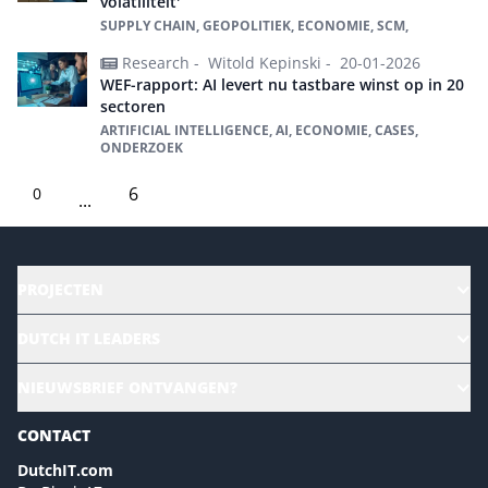
volatiliteit'
SUPPLY CHAIN, GEOPOLITIEK, ECONOMIE, SCM,
Research -
Witold Kepinski -
20-01-2026
WEF-rapport: AI levert nu tastbare winst op in 20
sectoren
ARTIFICIAL INTELLIGENCE, AI, ECONOMIE, CASES,
ONDERZOEK
6
0
...
PROJECTEN
HR | Talent | Diversity
DUTCH IT LEADERS
Culture & leadership
Alle evenementen
NIEUWSBRIEF ONTVANGEN?
Future of Business Technology
Magazines
Sustainability | Green IT
CONTACT
Marketing- en contentmogelijkheden 2026
Events- en sponsormogelijkheden 2026
DutchIT.com