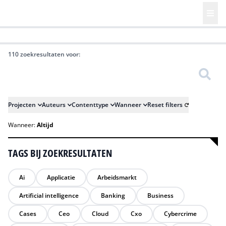
HR | Talent | Diversity
Future of Business Technology
Culture
110 zoekresultaten voor:
Zoeken
Projecten
Auteurs
Contenttype
Wanneer
Reset filters
Wanneer:
Altijd
TAGS BIJ ZOEKRESULTATEN
Ai
Applicatie
Arbeidsmarkt
Artificial intelligence
Banking
Business
Cases
Ceo
Cloud
Cxo
Cybercrime