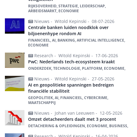
RIJKSOVERHEID, STRATEGIE, LEIDERSCHAP,
ARBEIDSMARKT, ECONOMIE
Nieuws -
Witold Kepinski -
08-07-2026
Centrale banken luiden noodklok over
biljoenenhype rondom AI
FINANCIEEL, AI, BANKING, ARTIFICIAL INTELLIGENCE,
ECONOMIE
Research -
Witold Kepinski -
17-06-2026
PwC: Nederlands tech-ecosysteem kraakt
ONDERZOEK, TECHNOLOGIE, PLATFORM, ECONOMIE,
Nieuws -
Witold Kepinski -
27-05-2026
AI en geopolitieke spanningen bedreigen
financiële stabiliteit
GEOPOLITIEK, AI, FINANCIEEL, CYBERCRIME,
MAATSCHAPPIJ
Nieuws -
Johan van Leeuwen -
12-05-2026
Omzet detacheerders daalt met 3 procent
DETACHERING & OPLEIDINGEN, ECONOMIE, BUSINESS,
Research -
Witold Kepinski -
16-04-2026