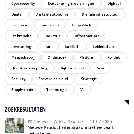
Cybersecurity
Detachering & opleidingen
Digitaal
Digital
Digitale autonomie
Digitale infrastuctuur
Economie
Financieel
Geopolitiek
Ict-branche
Industrie
Infrastructuur
Investering
Iran
Juridisch
Leiderschap
Maatschappij
Onderzoek
Platform
Politiek
Quantum computing
Rijksoverheid
Scm
Security
Soevereine cloud
Strategie
Supply chain
Technologie
Vs
ZOEKRESULTATEN
Nieuws -
Witold Kepinski -
11-07-2026
Nieuwe Productiviteitsraad moet welvaart
veiligstellen