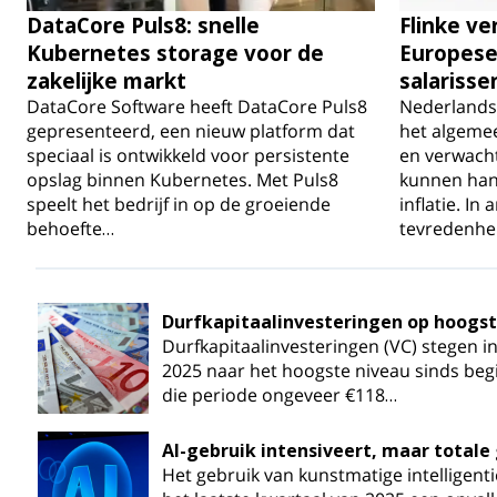
DataCore Puls8: snelle
Flinke ve
Kubernetes storage voor de
Europese
zakelijke markt
salarisse
DataCore Software heeft DataCore Puls8
Nederlandse
gepresenteerd, een nieuw platform dat
het algemee
speciaal is ontwikkeld voor persistente
en verwach
opslag binnen Kubernetes. Met Puls8
kunnen hand
speelt het bedrijf in op de groeiende
inflatie. In
behoefte…
tevredenhe
Durfkapitaalinvesteringen op hoogste 
Durfkapitaalinvesteringen (VC) stegen in
2025 naar het hoogste niveau sinds beg
die periode ongeveer €118…
AI-gebruik intensiveert, maar totale 
Het gebruik van kunstmatige intelligentie