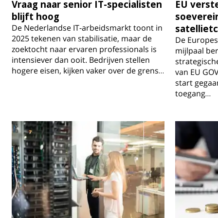
Vraag naar senior IT-specialisten
EU verste
blijft hoog
soeverein
De Nederlandse IT-arbeidsmarkt toont in
satellie
2025 tekenen van stabilisatie, maar de
De Europese
zoektocht naar ervaren professionals is
mijlpaal be
intensiever dan ooit. Bedrijven stellen
strategisch
hogere eisen, kijken vaker over de grens…
van EU GOVS
start gegaa
toegang…