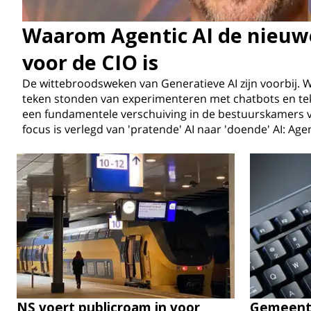
Waarom Agentic AI de nieuwe
voor de CIO is
De wittebroodsweken van Generatieve AI zijn voorbij. 
teken stonden van experimenteren met chatbots en te
een fundamentele verschuiving in de bestuurskamers 
focus is verlegd van 'pratende' AI naar 'doende' AI: Agen
NS voert publicroam in voor
Gemeente