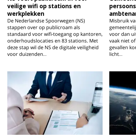
veilige wifi op stations en
persoons
werkplekken
ambtenare
De Nederlandse Spoorwegen (NS)
Misbruik v
stappen over op publicroam als
gemeenteli
standaard voor wifi-toegang op kantoren,
voor dan ui
onderhoudslocaties en 83 stations. Met
vaak niet of
deze stap wil de NS de digitale veiligheid
gevallen ko
voor duizenden…
licht…