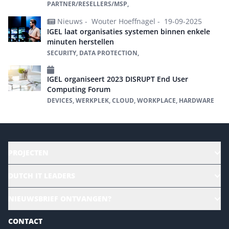
PARTNER/RESELLERS/MSP,
Nieuws -
Wouter Hoeffnagel -
19-09-2025
IGEL laat organisaties systemen binnen enkele
minuten herstellen
SECURITY, DATA PROTECTION,
IGEL organiseert 2023 DISRUPT End User
Computing Forum
DEVICES, WERKPLEK, CLOUD, WORKPLACE, HARDWARE
PROJECTEN
HR | Talent | Diversity
DUTCH IT LEADERS
Culture & leadership
Alle evenementen
NIEUWSBRIEF ONTVANGEN?
Future of Business Technology
Magazines
Sustainability | Green IT
CONTACT
Marketing- en contentmogelijkheden 2026