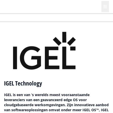
HR | Talent | Diversity
Future of Business Technology
Culture
IGEL Technology
IGEL is een van ‘s werelds meest vooraanstaande
leveranciers van een geavanceerd edge OS voor
cloudgebaseerde werkomgevingen. Zijn innovatieve aanbod
van softwareoplossingen omvat onder meer IGEL OS™, IGEL