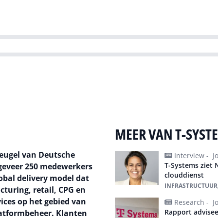
Partners
Evenementen
Agenda
O
versity
Future of Business Technology
Culture & Leadership
Sustain
MEER VAN T-SYST
leugel van Deutsche
Interview -
J
T-Systems ziet
ongeveer 250 medewerkers
clouddienst
lobal delivery model dat
INFRASTRUCTUUR,
turing, retail, CPG en
vices op het gebied van
Research -
J
Rapport advise
latformbeheer. Klanten