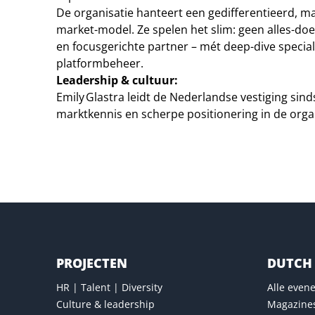
De organisatie hanteert een gedifferentieerd, m
market-model. Ze spelen het slim: geen alles-do
en focusgerichte partner – mét deep-dive special
platformbeheer.
Leadership & cultuur:
Emily Glastra leidt de Nederlandse vestiging sinds
marktkennis en scherpe positionering in de orga
Naar website van T-Systems
PROJECTEN
DUTCH 
HR | Talent | Diversity
Alle eve
Culture & leadership
Magazine