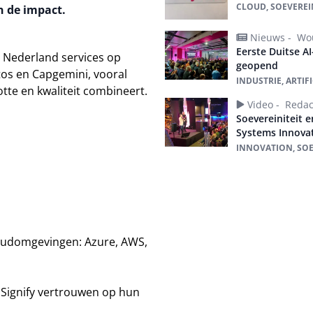
CLOUD, SOEVEREIN
n de impact.
Nieuws -
Wou
Eerste Duitse A
 Nederland services op
geopend
tos en Capgemini, vooral
INDUSTRIE, ARTIF
otte en kwaliteit combineert.
Video -
Redac
Soevereiniteit e
Systems Innova
INNOVATION, SOEV
loudomgevingen: Azure, AWS,
n Signify vertrouwen op hun