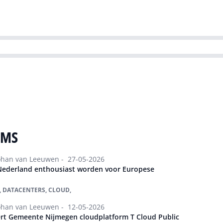
ns team
Magazines
Dutch IT Channel
ability | Green IT
EMS
Alle artikelen
ohan van Leeuwen -
27-05-2026
 Nederland enthousiast worden voor Europese
 DATACENTERS, CLOUD,
ohan van Leeuwen -
12-05-2026
ert Gemeente Nijmegen cloudplatform T Cloud Public