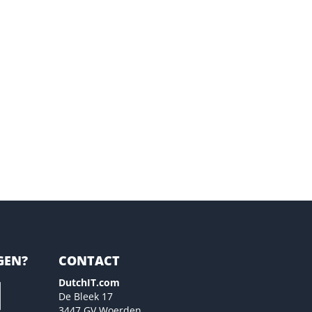
GEN?
CONTACT
DutchIT.com
De Bleek 17
3447 GV Woerden