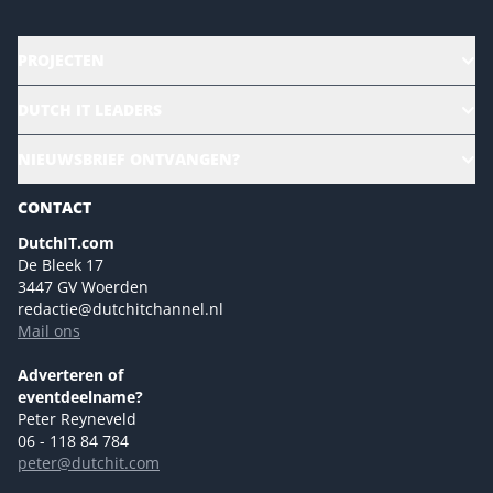
PROJECTEN
HR | Talent | Diversity
DUTCH IT LEADERS
Culture & leadership
Alle evenementen
NIEUWSBRIEF ONTVANGEN?
Future of Business Technology
Magazines
Sustainability | Green IT
CONTACT
Marketing- en contentmogelijkheden 2026
Events- en sponsormogelijkheden 2026
DutchIT.com
De Bleek 17
Ons team
3447 GV Woerden
Colofon
redactie@dutchitchannel.nl
Mail ons
Tip de redactie
Versturen
Adverteren of
eventdeelname?
Peter Reyneveld
06 - 118 84 784
peter@dutchit.com