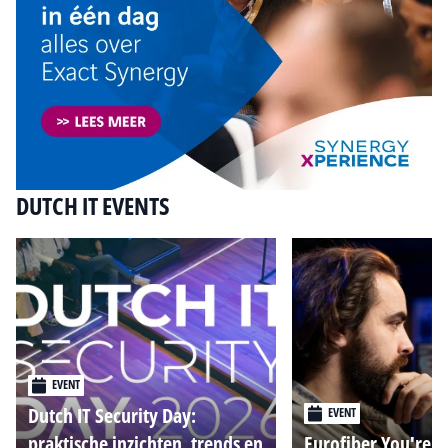
DUTCH IT EVENTS
EVENT
Dutch IT Security Day:
EVENT
praktische inzichten, trends en
Eurofiber You're o