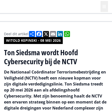
HR | Talent | Diversity
Future of Business Technology
Culture
Deel
Facebook
X
Email
LinkedIn
WhatsApp
Deel dit artikel
WITOLD KEPINSKI - 08 MEI 2026
Ton Siedsma wordt Hoofd
Cybersecurity bij de NCTV
De Nationaal Coördinator Terrorismebestrijding en
Veiligheid (NCTV) heeft een nieuwe kopman voor
zijn digitale verdedigingslinie. Ton Siedsma treedt
op 20 mei 2026 aan als afdelingshoofd
Cybersecurity. Met zijn benoeming haalt de NCTV
een ervaren strateeg binnen op een moment dat de
digitale dreigingen voor Nederland complexer zijn