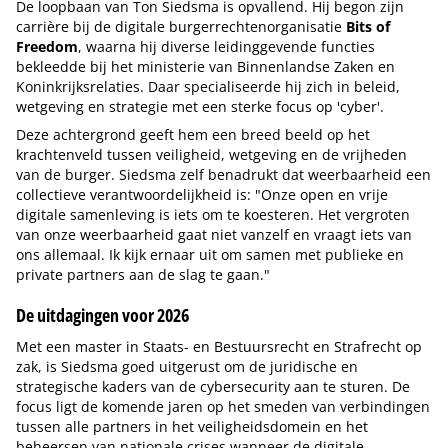
De loopbaan van Ton Siedsma is opvallend. Hij begon zijn
carrière bij de digitale burgerrechtenorganisatie
Bits of
Freedom
, waarna hij diverse leidinggevende functies
bekleedde bij het ministerie van Binnenlandse Zaken en
Koninkrijksrelaties. Daar specialiseerde hij zich in beleid,
wetgeving en strategie met een sterke focus op 'cyber'.
Deze achtergrond geeft hem een breed beeld op het
krachtenveld tussen veiligheid, wetgeving en de vrijheden
van de burger. Siedsma zelf benadrukt dat weerbaarheid een
collectieve verantwoordelijkheid is: "Onze open en vrije
digitale samenleving is iets om te koesteren. Het vergroten
van onze weerbaarheid gaat niet vanzelf en vraagt iets van
ons allemaal. Ik kijk ernaar uit om samen met publieke en
private partners aan de slag te gaan."
De uitdagingen voor 2026
Met een master in Staats- en Bestuursrecht en Strafrecht op
zak, is Siedsma goed uitgerust om de juridische en
strategische kaders van de cybersecurity aan te sturen. De
focus ligt de komende jaren op het smeden van verbindingen
tussen alle partners in het veiligheidsdomein en het
beheersen van nationale crises wanneer de digitale