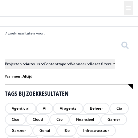
HR | Talent | Diversity
Future of Business Technology
Culture
7 zoekresultaten voor:
Zoeken
Projecten
Auteurs
Contenttype
Wanneer
Reset filters
Wanneer:
Altijd
TAGS BIJ ZOEKRESULTATEN
Agentic ai
Ai
Ai agents
Beheer
Cio
Ciso
Cloud
Cto
Financieel
Garner
Gartner
Genai
I&o
Infrastructuur