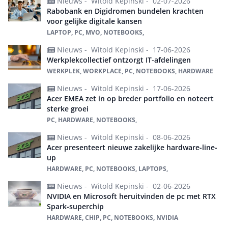
Nieuws -
Witold Kepinski -
02-07-2026
Rabobank en Digidromen bundelen krachten
voor gelijke digitale kansen
LAPTOP, PC, MVO, NOTEBOOKS,
Nieuws -
Witold Kepinski -
17-06-2026
Werkplekcollectief ontzorgt IT-afdelingen
WERKPLEK, WORKPLACE, PC, NOTEBOOKS, HARDWARE
Nieuws -
Witold Kepinski -
17-06-2026
Acer EMEA zet in op breder portfolio en noteert
sterke groei
PC, HARDWARE, NOTEBOOKS,
Nieuws -
Witold Kepinski -
08-06-2026
Acer presenteert nieuwe zakelijke hardware-line-
up
HARDWARE, PC, NOTEBOOKS, LAPTOPS,
Nieuws -
Witold Kepinski -
02-06-2026
NVIDIA en Microsoft heruitvinden de pc met RTX
Spark-superchip
HARDWARE, CHIP, PC, NOTEBOOKS, NVIDIA