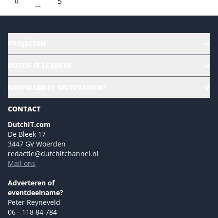
5
0
...
PROJECTEN
HR | Talent | Diversity
DUTCH IT LEADERS
Culture & leadership
Alle evenementen
NIEUWSBRIEF ONTVANGEN?
Future of Business Technology
Magazines
Sustainability | Green IT
CONTACT
Marketing- en contentmogelijkheden 2026
Events- en sponsormogelijkheden 2026
DutchIT.com
De Bleek 17
Ons team
3447 GV Woerden
Colofon
redactie@dutchitchannel.nl
Mail ons
Tip de redactie
Versturen
Adverteren of
eventdeelname?
Peter Reyneveld
06 - 118 84 784