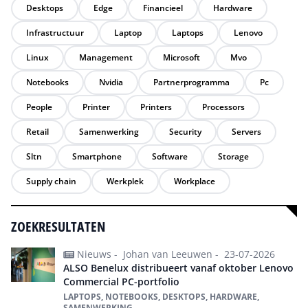
Desktops
Edge
Financieel
Hardware
Infrastructuur
Laptop
Laptops
Lenovo
Linux
Management
Microsoft
Mvo
Notebooks
Nvidia
Partnerprogramma
Pc
People
Printer
Printers
Processors
Retail
Samenwerking
Security
Servers
Sltn
Smartphone
Software
Storage
Supply chain
Werkplek
Workplace
ZOEKRESULTATEN
Nieuws -
Johan van Leeuwen -
23-07-2026
ALSO Benelux distribueert vanaf oktober Lenovo
Commercial PC-portfolio
LAPTOPS, NOTEBOOKS, DESKTOPS, HARDWARE,
SAMENWERKING