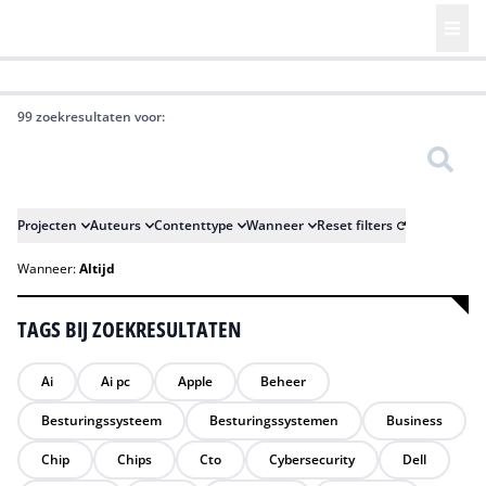
HR | Talent | Diversity
Future of Business Technology
Culture
99 zoekresultaten voor:
Zoeken
Projecten
Auteurs
Contenttype
Wanneer
Reset filters
Wanneer:
Altijd
TAGS BIJ ZOEKRESULTATEN
Ai
Ai pc
Apple
Beheer
Besturingssysteem
Besturingssystemen
Business
Chip
Chips
Cto
Cybersecurity
Dell