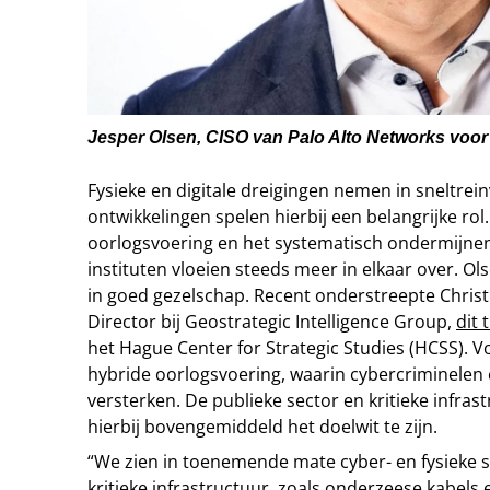
Jesper Olsen, CISO van Palo Alto Networks voor
Fysieke en digitale dreigingen nemen in sneltrein
ontwikkelingen spelen hierbij een belangrijke ro
oorlogsvoering en het systematisch ondermijne
instituten vloeien steeds meer in elkaar over. Olse
in goed gezelschap. Recent onderstreepte Christ
Director bij Geostrategic Intelligence Group,
dit 
het Hague Center for Strategic Studies (HCSS). V
hybride oorlogsvoering, waarin cybercriminelen e
versterken. De publieke sector en kritieke infras
hierbij bovengemiddeld het doelwit te zijn.
“We zien in toenemende mate cyber- en fysieke 
kritieke infrastructuur, zoals onderzeese kabels