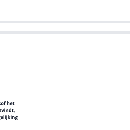
ns team
Magazines
Dutch IT Channel
ability | Green IT
sof het
svindt,
elijking
g