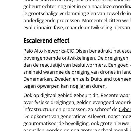
gebeurt echter nog niet in een naadloze coördinat
je grootschalige verlamming zien van zowel de in
onderliggende processen. Momenteel zitten we h
evolutionaire fase, maar de ontwikkeling hiervan
Escalerend effect
Palo Alto Networks-CIO Olsen benadrukt het esca
bovengenoemde ontwikkelingen. De dreigingen, zo
dan de reactietijd van besluitvormers. Een goed - 
snelheid waarmee de dreiging van drones in lan
Denemarken, Zweden en zelfs Duitsland toeneem
tegen opwerpen kan nog jaren duren.
Ook op digitaal gebied gebeurt dit. Recente wa
over fysieke dreigingen, gelden evengoed voor ris
infrastructuur en processen, zo schreef de
Cyber
De opkomst van generatieve AI levert, naast mog
geautomatiseerde beveiliging, ook grote nieuwe ri
aanvallen worden op nog grotere schaal mogelijk