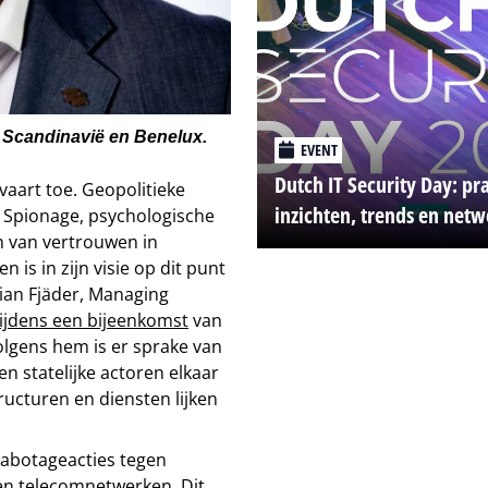
 Scandinavië en Benelux.
EVENT
Dutch IT Security Day: pr
vaart toe. Geopolitieke
inzichten, trends en net
l. Spionage, psychologische
n van vertrouwen in
n is in zijn visie op dit punt
ian Fjäder, Managing
tijdens een bijeenkomst
van
olgens hem is er sprake van
n statelijke actoren elkaar
tructuren en diensten lijken
sabotageacties tegen
 en telecomnetwerken. Dit