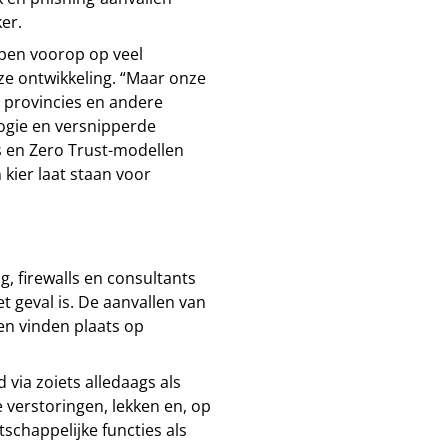
er.
pen voorop op veel
ze ontwikkeling. “Maar onze
 provincies en andere
ogie en versnipperde
s en Zero Trust-modellen
 kier laat staan voor
g, firewalls en consultants
t geval is. De aanvallen van
en vinden plaats op
d via zoiets alledaags als
 verstoringen, lekken en, op
schappelijke functies als