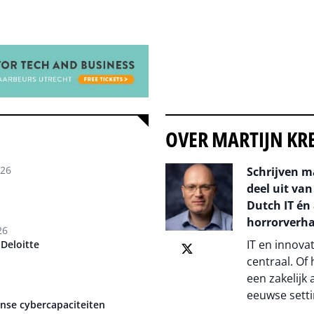
OVER MARTIJN KR
026
Schrijven m
deel uit van
Dutch IT én 
horrorverha
26
IT en innova
Deloitte
centraal. Of
een zakelijk 
eeuwse setti
anse cybercapaciteiten