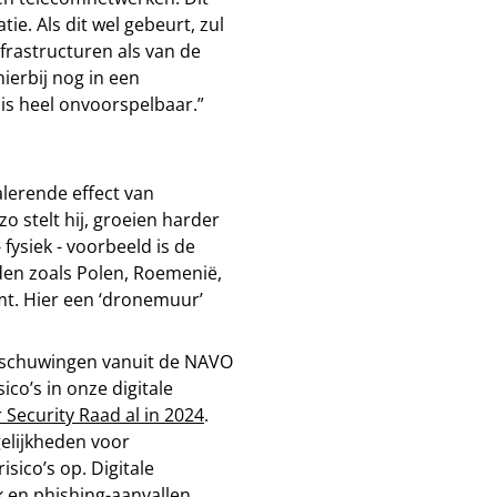
ie. Als dit wel gebeurt, zul
frastructuren als van de
ierbij nog in een
 is heel onvoorspelbaar.”
lerende effect van
 stelt hij, groeien harder
fysiek - voorbeeld is de
den zoals Polen, Roemenië,
t. Hier een ‘dronemuur’
arschuwingen vanuit de NAVO
ico’s in onze digitale
 Security Raad al in 2024
.
elijkheden voor
sico’s op. Digitale
 en phishing-aanvallen