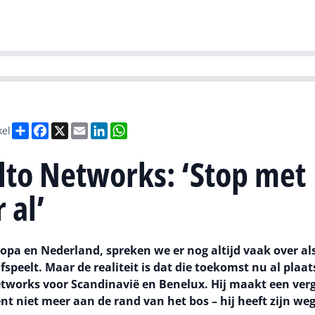
Partners
Evenementen
Agenda
O
versity
Future of Business Technology
Culture & Leadership
Sustain
Deel
Facebook
X
Email
LinkedIn
WhatsApp
kel
Alto Networks: ‘Stop met
 al’
opa en Nederland, spreken we er nog altijd vaak over al
fspeelt. Maar de realiteit is dat die toekomst nu al plaat
etworks voor Scandinavië en Benelux. Hij maakt een verg
nt niet meer aan de rand van het bos – hij heeft zijn we