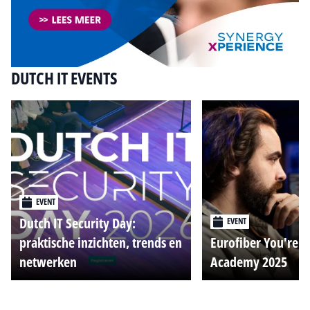
DUTCH IT EVENTS
EVENT
Dutch IT Security Day:
EVENT
praktische inzichten, trends en
Eurofiber You're o
netwerken
Academy 2025
Alle events