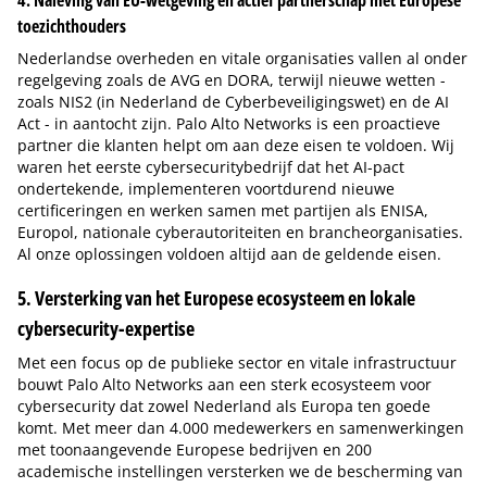
4. Naleving van EU-wetgeving en actief partnerschap met Europese
toezichthouders
Nederlandse overheden en vitale organisaties vallen al onder
regelgeving zoals de AVG en DORA, terwijl nieuwe wetten -
zoals NIS2 (in Nederland de Cyberbeveiligingswet) en de AI
Act - in aantocht zijn. Palo Alto Networks is een proactieve
partner die klanten helpt om aan deze eisen te voldoen. Wij
waren het eerste cybersecuritybedrijf dat het AI-pact
ondertekende, implementeren voortdurend nieuwe
certificeringen en werken samen met partijen als ENISA,
Europol, nationale cyberautoriteiten en brancheorganisaties.
Al onze oplossingen voldoen altijd aan de geldende eisen.
5. Versterking van het Europese ecosysteem en lokale
cybersecurity-expertise
Met een focus op de publieke sector en vitale infrastructuur
bouwt Palo Alto Networks aan een sterk ecosysteem voor
cybersecurity dat zowel Nederland als Europa ten goede
komt. Met meer dan 4.000 medewerkers en samenwerkingen
met toonaangevende Europese bedrijven en 200
academische instellingen versterken we de bescherming van