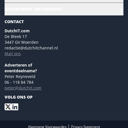
Culture & leadership
Alle evenementen
NIEUWSBRIEF ONTVANGEN?
Future of Business Technology
Magazines
Sustainability | Green IT
CONTACT
Marketing- en contentmogelijkheden 2026
Events- en sponsormogelijkheden 2026
DutchIT.com
De Bleek 17
Ons team
3447 GV Woerden
Colofon
redactie@dutchitchannel.nl
Mail ons
Tip de redactie
Versturen
Adverteren of
eventdeelname?
Peter Reyneveld
06 - 118 84 784
peter@dutchit.com
VOLG ONS OP
|
Algemene Voorwaarden
Privacy Statement