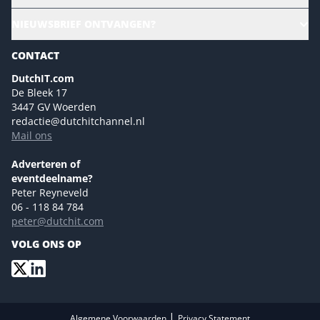
Culture & leadership
Alle evenementen
NIEUWSBRIEF ONTVANGEN?
Future of Business Technology
Magazines
Sustainability | Green IT
CONTACT
Marketing- en contentmogelijkheden 2026
Events- en sponsormogelijkheden 2026
DutchIT.com
De Bleek 17
Ons team
3447 GV Woerden
Colofon
redactie@dutchitchannel.nl
Mail ons
Tip de redactie
Versturen
Adverteren of
eventdeelname?
Peter Reyneveld
06 - 118 84 784
peter@dutchit.com
VOLG ONS OP
|
Algemene Voorwaarden
Privacy Statement