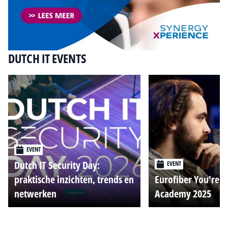
DUTCH IT EVENTS
EVENT
Dutch IT Security Day:
EVENT
praktische inzichten, trends en
Eurofiber You're o
netwerken
Academy 2025
Alle events