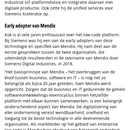
Industrial IoT platformdivisie en integratie daarvan met
digitale productie. Ook zette hij de unified services voor
Siemens Xcelerator op.
Early adopter van Mendix
Kok is al vele jaren enthousiast over het low-code platform.
Bij Siemens was hij een van de early adopters van deze
technologie en specifiek van Mendix. Hij nam deel aan de
eerste gesprekken tussen de twee organisaties, die
uiteindelijk resulteerden in de overname van Mendix door
Siemens Digital Industries, in 2018.
“Het basisprincipe van Mendix – het overbruggen van de
kloof tussen business, software en IT – is nog net zo
belangrijk als bijna 20 jaar geleden, toen Mendix werd
opgericht. Zorgen dat de business en IT gedurende de gehele
softwareontwikkelings-levenscyclus binnen hetzelfde
platform met elkaar kunnen samenwerken, is een belangrijk
onderscheidend aspect van Mendix. De digitalisering van
elke onderneming vereist wendbaarheid, snelheid en
toegang tot de beste technologie in alle deelnemende
organisaties. Als marktleider op het gebied van enterprise
low-code is Mendix hier absoluut een belangrijk onderdeel