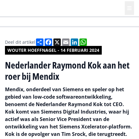
HR | Talent | Diversity
Future of Business Technology
Culture
Deel
Facebook
X
Email
LinkedIn
WhatsApp
Deel dit artikel
WOUTER HOEFFNAGEL - 14 FEBRUARI 2024
Nederlander Raymond Kok aan het
roer bij Mendix
Mendix, onderdeel van Siemens en speler op het
gebied van low-code softwareontwikkeling,
benoemt de Nederlander Raymond Kok tot CEO.
Kok komt van Siemens Digital Industries, waar hij
actief was als Senior Vice President van de
ontwikkeling van het Siemens Xcelerator-platform.
Kok is de opvolger van Tim Srock, die terugtreedt.