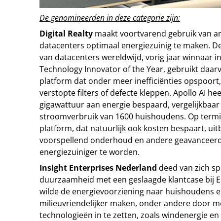
De genomineerden in deze categorie zijn:
Digital Realty
maakt voortvarend gebruik van arti
datacenters optimaal energiezuinig te maken. D
van datacenters wereldwijd, vorig jaar winnaar i
Technology Innovator of the Year, gebruikt daarvo
platform dat onder meer inefficiënties opspoort
verstopte filters of defecte kleppen. Apollo AI hee
gigawattuur aan energie bespaard, vergelijkbaar 
stroomverbruik van 1600 huishoudens. Op termijn
platform, dat natuurlijk ook kosten bespaart, ui
voorspellend onderhoud en andere geavanceer
energiezuiniger te worden.
Insight Enterprises Nederland
deed van zich sp
duurzaamheid met een geslaagde klantcase bij E
wilde de energievoorziening naar huishoudens e
milieuvriendelijker maken, onder andere door m
technologieën in te zetten, zoals windenergie e