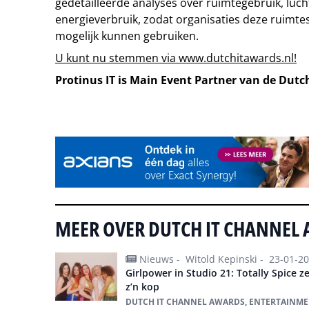
gedetailleerde analyses over ruimtegebruik, lucht
energieverbruik, zodat organisaties deze ruimt
mogelijk kunnen gebruiken.
U kunt nu stemmen via www.dutchitawards.nl!
Protinus IT is Main Event Partner van de Dut
Tip de redactie
MEER OVER DUTCH IT CHANNEL
Nieuws -
Witold Kepinski -
23-01-2
Girlpower in Studio 21: Totally Spice 
z’n kop
DUTCH IT CHANNEL AWARDS, ENTERTAINMENT