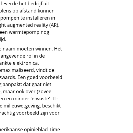
everde het bedrijf uit
lens op afstand kunnen
pompen te installeren in
ht augmented reality (AR).
r een warmtepomp nog
jd.
de naam moeten winnen. Het
aangevende rol in de
nkte elektronica.
emaximaliseerd, vindt de
IC Awards. Een goed voorbeeld
g aanpakt: dat gaat niet
e, maar ook over (zoveel
n en minder 'e-waste'. IT-
le milieuwetgeving, beschikt
krachtig voorbeeld zijn voor
merikaanse opinieblad Time