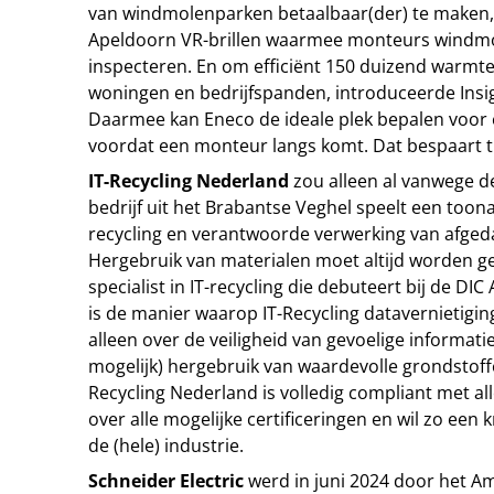
van windmolenparken betaalbaar(der) te maken, l
Apeldoorn VR-brillen waarmee monteurs windmo
inspecteren. En om efficiënt 150 duizend warmte
woningen en bedrijfspanden, introduceerde Insig
Daarmee kan Eneco de ideale plek bepalen voo
voordat een monteur langs komt. Dat bespaart ti
IT-Recycling Nederland
zou alleen al vanwege 
bedrijf uit het Brabantse Veghel speelt een toon
recycling en verantwoorde verwerking van afgeda
Hergebruik van materialen moet altijd worden g
specialist in IT-recycling die debuteert bij de D
is de manier waarop IT-Recycling datavernietigin
alleen over de veiligheid van gevoelige informati
mogelijk) hergebruik van waardevolle grondstoffe
Recycling Nederland is volledig compliant met al
over alle mogelijke certificeringen en wil zo een 
de (hele) industrie.
Schneider Electric
werd in juni 2024 door het A