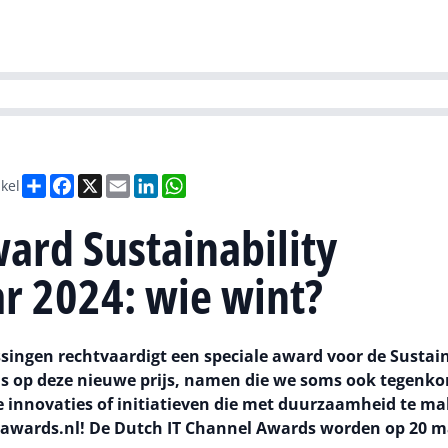
Partners
Evenementen
Agenda
O
versity
Future of Business Technology
Culture & Leadership
Sustain
Deel
Facebook
X
Email
LinkedIn
WhatsApp
ikel
ard Sustainability
ar 2024: wie wint?
ingen rechtvaardigt een speciale award voor de Sustain
ans op deze nieuwe prijs, namen die we soms ook tegenk
 innovaties of initiatieven die met duurzaamheid te m
wards.nl! De Dutch IT Channel Awards worden op 20 m