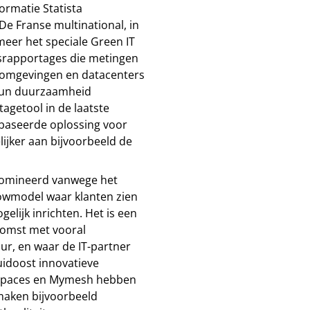
ormatie Statista
De Franse multinational, in
eer het speciale Green IT
rapportages die metingen
T-omgevingen en datacenters
 hun duurzaamheid
tagetool in de laatste
baseerde oplossing voor
ijker aan bijvoorbeeld de
omineerd vanwege het
owmodel waar klanten zien
lijk inrichten. Het is een
komst met vooral
ur, en waar de IT-partner
idoost innovatieve
, Spaces en Mymesh hebben
maken bijvoorbeeld