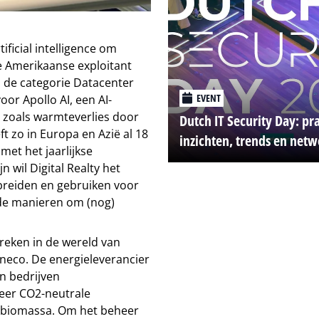
ficial intelligence om
e Amerikaanse exploitant
n de categorie Datacenter
EVENT
or Apollo AI, een AI-
, zoals warmteverlies door
Dutch IT Security Day: pr
ft zo in Europa en Azië al 18
inzichten, trends en net
met het jaarlijkse
 wil Digital Realty het
tbreiden en gebruiken voor
de manieren om (nog)
reken in de wereld van
neco. De energieleverancier
n bedrijven
eer CO2-neutrale
n biomassa. Om het beheer