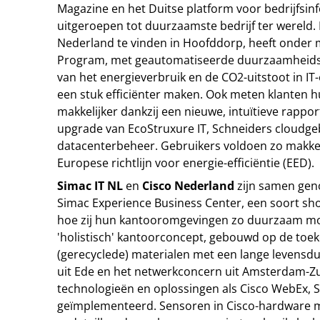
Magazine en het Duitse platform voor bedrijfsinf
uitgeroepen tot duurzaamste bedrijf ter wereld. 
Nederland te vinden in Hoofddorp, heeft onder m
Program, met geautomatiseerde duurzaamheids
van het energieverbruik en de CO2-uitstoot in I
een stuk efficiënter maken. Ook meten klanten
makkelijker dankzij een nieuwe, intuïtieve rappor
upgrade van EcoStruxure IT, Schneiders cloudge
datacenterbeheer. Gebruikers voldoen zo makkel
Europese richtlijn voor energie-efficiëntie (EED).
Simac IT NL
en
Cisco Nederland
zijn samen gen
Simac Experience Business Center, een soort sh
hoe zij hun kantooromgevingen zo duurzaam moge
'holistisch' kantoorconcept, gebouwd op de toe
(gerecyclede) materialen met een lange levensdu
uit Ede en het netwerkconcern uit Amsterdam-Zu
technologieën en oplossingen als Cisco WebEx
geïmplementeerd. Sensoren in Cisco-hardware 