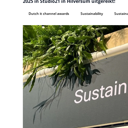
2025 in Studio21 in Hilversum uitgereikt!
Dutch it channel awards
Sustainability
Sustain