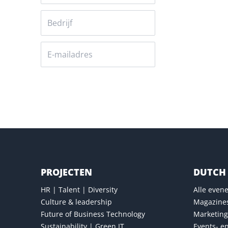
Versturen
PROJECTEN
DUTCH 
HR | Talent | Diversity
Alle eve
Culture & leadership
Magazine
Future of Business Technology
Marketing
Sustainability | Green IT
Events- e