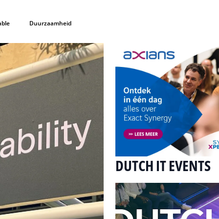
able
Duurzaamheid
DUTCH IT EVENTS