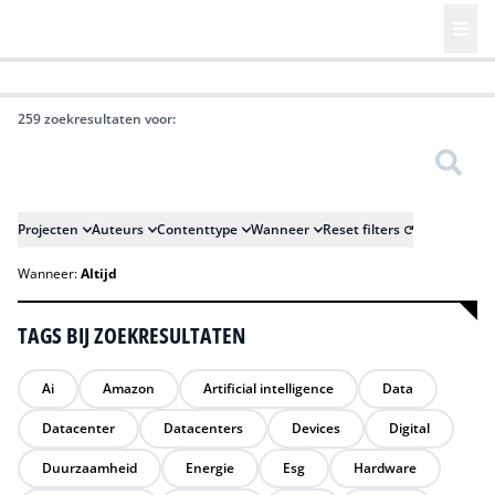
HR | Talent | Diversity
Future of Business Technology
Culture
259 zoekresultaten voor:
Zoeken
Projecten
Auteurs
Contenttype
Wanneer
Reset filters
Wanneer:
Altijd
TAGS BIJ ZOEKRESULTATEN
Ai
Amazon
Artificial intelligence
Data
Datacenter
Datacenters
Devices
Digital
Duurzaamheid
Energie
Esg
Hardware