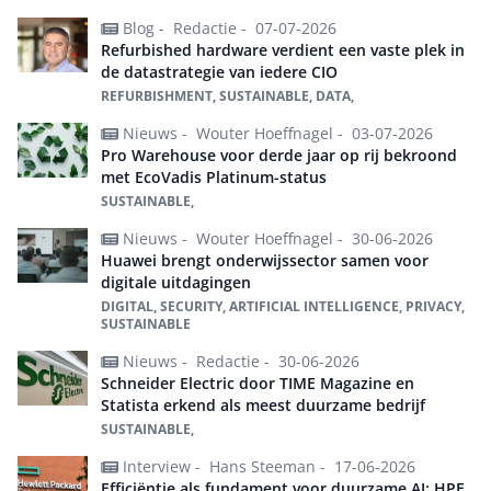
Blog -
Redactie -
07-07-2026
Refurbished hardware verdient een vaste plek in
de datastrategie van iedere CIO
REFURBISHMENT, SUSTAINABLE, DATA,
Nieuws -
Wouter Hoeffnagel -
03-07-2026
Pro Warehouse voor derde jaar op rij bekroond
met EcoVadis Platinum-status
SUSTAINABLE,
Nieuws -
Wouter Hoeffnagel -
30-06-2026
Huawei brengt onderwijssector samen voor
digitale uitdagingen
DIGITAL, SECURITY, ARTIFICIAL INTELLIGENCE, PRIVACY,
SUSTAINABLE
Nieuws -
Redactie -
30-06-2026
Schneider Electric door TIME Magazine en
Statista erkend als meest duurzame bedrijf
SUSTAINABLE,
Interview -
Hans Steeman -
17-06-2026
Efficiëntie als fundament voor duurzame AI: HPE