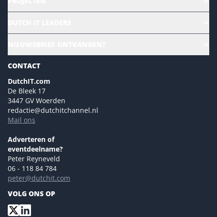
PROJECTEN
HR | Talent | Diversity
DUTCH IT LEADERS
Culture & leadership
Alle evenementen
NIEUWSBRIEF ONTVANGEN?
Future of Business Technology
Magazines
Sustainability | Green IT
CONTACT
Marketing- en contentmogelijkheden 2026
Events- en sponsormogelijkheden 2026
DutchIT.com
De Bleek 17
Ons team
3447 GV Woerden
Colofon
redactie@dutchitchannel.nl
Mail ons
Tip de redactie
Versturen
Adverteren of
eventdeelname?
Peter Reyneveld
06 - 118 84 784
peter@dutchit.com
VOLG ONS OP