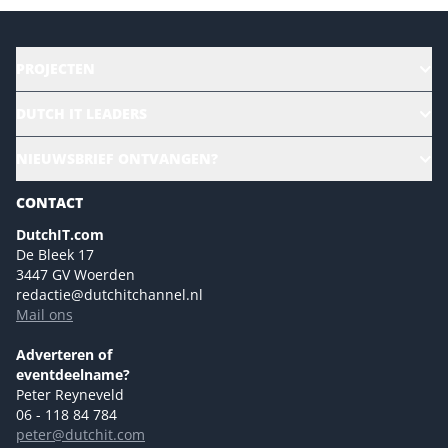
PROJECTEN
HR | Talent | Diversity
DUTCH IT LEADERS
Culture & leadership
Alle evenementen
NIEUWSBRIEF ONTVANGEN?
Future of Business Technology
Magazines
Sustainability | Green IT
CONTACT
Marketing- en contentmogelijkheden 2026
Events- en sponsormogelijkheden 2026
DutchIT.com
De Bleek 17
Ons team
3447 GV Woerden
Colofon
redactie@dutchitchannel.nl
Mail ons
Tip de redactie
Versturen
Adverteren of
eventdeelname?
Peter Reyneveld
06 - 118 84 784
peter@dutchit.com