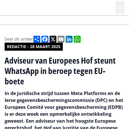
HR | Talent | Diversity
Future of Business Technology
Culture
Deel
Facebook
X
Email
LinkedIn
WhatsApp
Deel dit artikel
REDACTIE - 28 MAART 2025
Adviseur van Europees Hof steunt
WhatsApp in beroep tegen EU-
boete
In de juridische strijd tussen Meta Platforms en de
Ierse gegevensbeschermingscommissie (DPC) en het
Europees Comité voor gegevensbescherming (EDPB)
is er deze week een opmerkelijke ontwikkeling
geweest. Een adviseur van het hoogste Europese
gerechtshof, het Hof van Justitie van de Europese